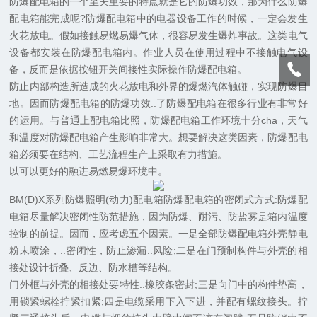
防爆配电箱的一个至关重要的特点就是它的防爆功效，那为什么防爆
配电箱能完成呢?防爆配电箱中的电器设备工作的时候，一定会发生
火花放电。假如接触易燃易爆气体，很容易发生爆炸事故。这类电气
设备都安装在防爆配电箱内。作业人员在使用过程中不接触电气设
备，反而是依据按钮开关间接性实际操作防爆配电箱。
防止内部构造所造成的火花放电和外界的爆燃汽体触碰，实现防爆目
地。因而防爆配电箱的防爆功效..了防爆配电箱在很多行业有非常好
的运用。与普通上配电箱比照，防爆配电箱工作环境十分cha，天气
和温度对防爆配电箱产生影响非常大。想要解决这类因素，防爆配电
箱必须要在结构、工艺流程生产上采取有力措施。
以可以更好的融进易燃易爆环境中。
BM(D)X系列防爆照明(动力)配电箱防爆配电箱的密闭式方式:防爆配
电箱尽量解决密闭性防范措施，因为防爆、耐污、防盐雾是箱内温度
控制的前提。因而，应考虑五个因素。一是全部防爆配电箱外壳静电
粉末喷涂，..密闭性，防止渗漏..风险;二是在门预制构件与外壳的相
接处设计折叠、反边、防水槽等结构。
门外框与外壳的相接处要特性..橡胶条密封;三是向门中的构件垫高，
用锁紧螺栓拧紧扣紧;四是电缆采用下入下进，并配有螺纹接头。拧