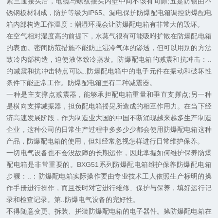
紧三通接头后，电缆与螺纹接头内壁中间不该有间隙;五是防锁由不
锈钢板材制成，防护等级为IP65。漏电保护防爆配电箱调控防爆配电
箱内部构造工作温度：潮湿环境会让防爆配电箱有非常大的毁坏。
在空气相对湿度高的前提下，水蒸气很有可能吸咐扩散在防爆配电箱
的表面。密闭防范措施不能防止湿冷气体的渗透，但可以用别的方法
致冷内部构造，迫使液体致冷蒸发。防爆配电箱的减震和抗冲击：..
的减震和抗冲击特点可以..防爆配电箱中的电子元件在振动和破坏性
条件下能正常工作。防爆配电箱里有二种减震器。
一种是主支撑点减震器，能够承担配电箱重量和垂直支撑点;另一种
是横向支撑减振器，担负配电箱摇晃所造成的相互作用力。在当下经
济高速发展阶段，作为制造业大国的中国不断涌现越来越多生产制造
企业，这种公司的日常生产过程中多多少少都会使用防爆配电箱这种
产品，防爆配电箱的使用，但却经常忽视怎样进行日常维护保养。
一切电气设备也不会没故障的长期运作，因此掌握如何维护保养防爆
配电箱是非常重要的。BXG51系列防爆配电箱维护保养防爆配电箱
步骤：..：防爆配电箱实际操作要由专业技术工人依照生产标明的操
作手册进行操作，而且按时对它进行维修、保护与保养，填好运行记
录和检查记录。第..防爆电气设备的完好性。
不得随意变更、拆装、拼装防爆配电箱的电子器件。第防爆配电箱在