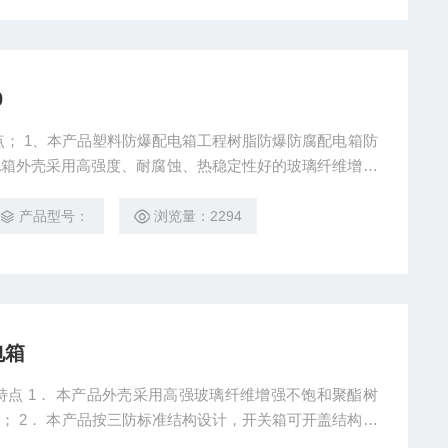
0
产品特点； 1、本产品塑料防爆配电箱工程树脂防爆防腐配电箱防
电箱外壳采用高强度、耐腐蚀、热稳定性好的玻璃纤维增强
防爆防腐断路器、防爆隔离开关、防爆信号灯等；外壳采用
防尘和耐冲击等优良性能，由于产品主要部件均采用工程塑
产品型号：
浏览量：2294
电箱
箱产品特点 1． 本产品外壳采用高强玻璃纤维增强不饱和聚酯树
； 2． 本产品按三防标准结构设计，开关箱可开盖结构，
模块化设计，各种回路可以自由组合； 4． 内装高分断小型