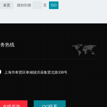
末页
跳转到第
页
服务热线
上海市奉贤区奉城镇洪庙集贤北路338号
在线咨询
QQ联系