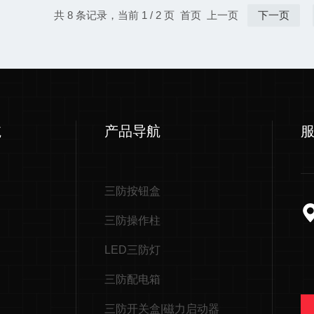
共 8 条记录，当前 1 / 2 页 首页 上一页
下一页
航
产品导航
三防按钮盒
三防操作柱
LED三防灯
三防配电箱
三防开关盒|磁力启动器