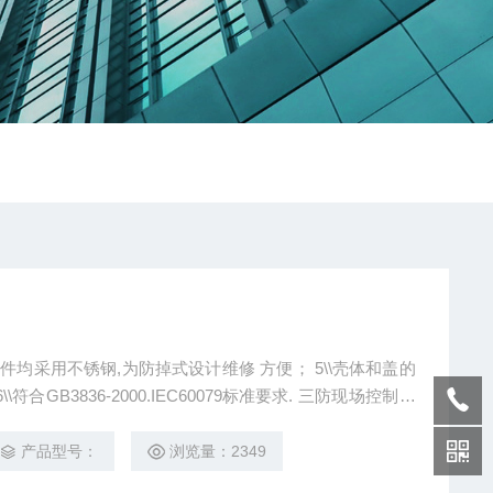
紧固件均采用不锈钢,为防掉式设计维修 方便； 5\\壳体和盖的
836-2000.IEC60079标准要求. 三防现场控制箱
K-S-A4D4K2 FXK-S-A6D6K3
产品型号：
浏览量：2349