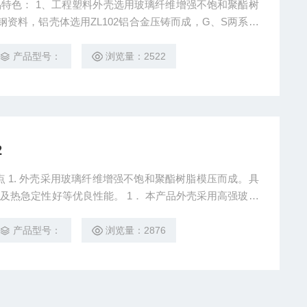
维增强不饱和聚酯树
钢资料，铝壳体选用ZL102铝合金压铸而成，G、S两系列
氯离子腐蚀，L系列商品选用曲路密封构造，直接用紧固件
，一切显露紧固件均用不锈钢，密封件选用硅橡胶，耐油、
产品型号：
浏览量：2522
2
特点 1. 外壳采用玻璃纤维增强不饱和聚酯树脂模压而成。具
及热急定性好等优良性能。 1． 本产品外壳采用高强玻璃
，外形美观； 2． 本产品内防爆箱为复合型防爆结构（钢
用隔爆型结构，母线箱及接线箱采用增安型结构； 3． 采
产品型号：
浏览量：2876
组合；