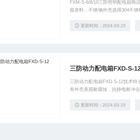
FXM-S-6/8/10三防照明配电箱商品特色： 1、工程塑料外壳选用玻璃纤
脂资料，不锈钢外壳选用304不锈
抗强酸、强碱、盐、海水、氨、
紧固，具有杰出的防水防尘功能
更新时间：2024-03-23
耐酸、耐碱、耐高温。
三防动力配电箱FXD-S-1
三防动力配电箱FXD-S-12技术
有外壳美观耐腐蚀，抗静电耐冲击
纤维增强不饱和聚酯树脂压制成型
板焊接为隔爆型结构），配电箱采
更新时间：2024-03-23
用模块化设计，各种回路可以自由