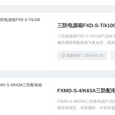
三防电源箱FXD-S-T/k10
三防电源箱FXD-S-T/k100
爆防腐照明配电箱为复合型，配
不饱和聚脂树脂压制而成，内装
增安型结构，具有较好的防水、
更新时间：2024-03-23
料，因此具有较强的防腐性能。
FXMD-S-4/K63A三防配
FXMD-S-4/K63A三防配电
脂压制成型，表面磨砂，外形美观
开盖简单，使用方便； 3． 采用