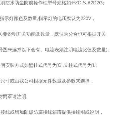
明防水防尘防腐操作柱型号规格如:FZC-S-A2D2G;
及指示灯颜色及数量,指示灯的电压默认为220V，
关要说明开关功能及数量，默认为分合也可根据开关
号图来选择以下会有。电流表须注明电流比值及数量);
明安装方式如壁挂式代号为'G',立柱式代号为'L';
壳尺寸或由我公司根据元件数量及参数来选择，
防雨罩请注明;
须接线或增加防爆防腐接线箱请提供接线图或说明，