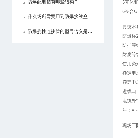
防爆配电箱有哪些结构？
5壳体
6符合GB
什么场所需要用到防爆接线盒
要技术
防爆挠性连接管的型号含义是什么？
防爆标志:
防护等级
防腐等
使用类别
额定电压
额定电压
进线口：
电缆外径
注：可
现场
三