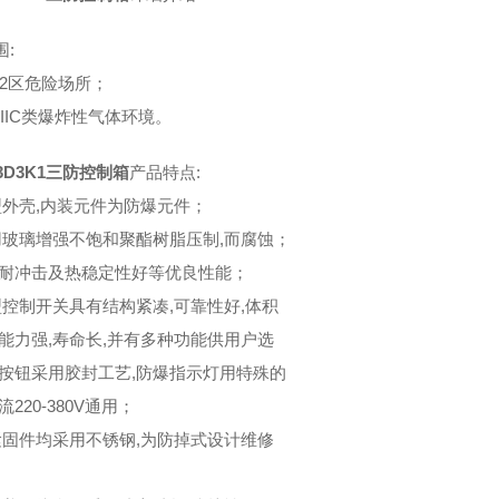
围:
、2区危险场所；
IIB IIC类爆炸性气体环境。
A3D3K1三防控制箱
产品特点:
型外壳,内装元件为防爆元件；
用玻璃增强不饱和聚酯树脂压制,而腐蚀；
,耐冲击及热稳定性好等优良性能；
型控制开关具有结构紧凑,可靠性好,体积
断能力强,寿命长,并有多种功能供用户选
爆按钮采用胶封工艺,防爆指示灯用特殊的
流220-380V通用；
紧固件均采用不锈钢,为防掉式设计维修