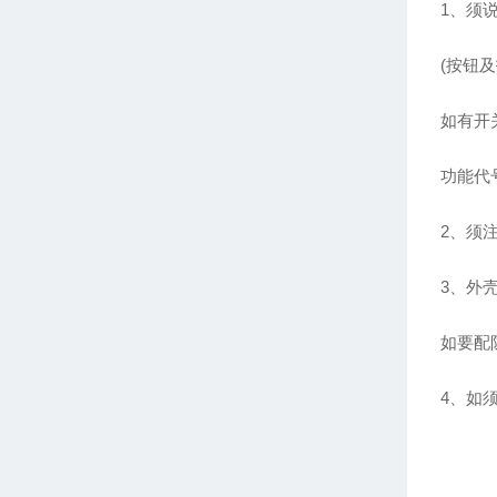
1、须说
(按钮
如有开
功能代
2、须注
3、外
如要配
4、如