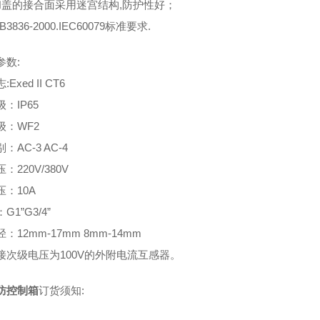
和盖的接合面采用迷宫结构,防护性好；
3836-2000.IEC60079标准要求.
参数:
Exed II CT6
：IP65
级：WF2
：AC-3 AC-4
：220V/380V
：10A
G1”G3/4”
：12mm-17mm 8mm-14mm
接次级电压为100V的外附电流互感器。
防控制箱
订货须知: