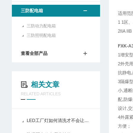
三防配电箱
适用范
1 1区
三防动力配电箱
2IIA 
三防照明配电箱
FXK-
查看全部产品
1增安
2外壳
抗静电
3隔爆
相关文章
小,通
RELATED ARTICLES
配,防
设计,交
4外露
LED工厂灯如何清洗才不会让灰尘影响照明效果
方便；