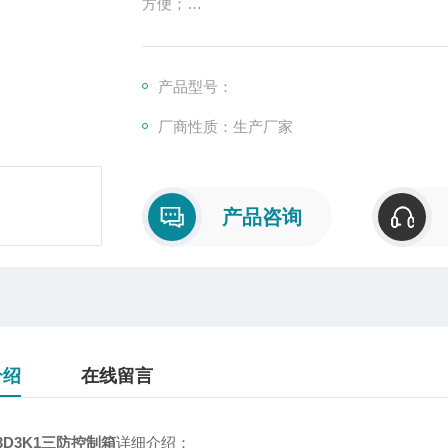
方便；
5壳体和盖的接合面采用迷宫结构,防护性好；
6符合GB3836-2000.IEC60079标准要求.
产品型号：
三防现场控制箱FXK-S-A2D2 FXK-S-A3D3K1 FX
厂商性质：生产厂家
产品咨询
介绍
在线留言
A3D3K1三防控制箱
详细介绍：