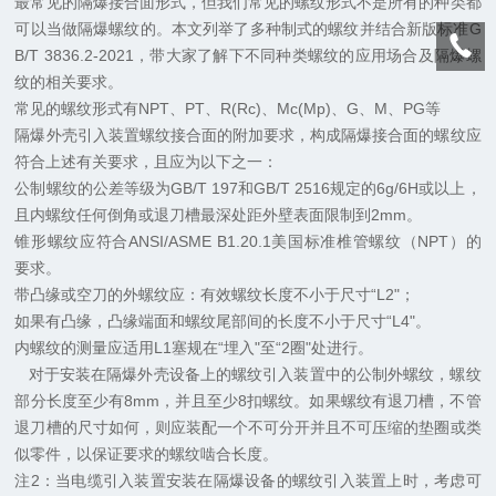
最常见的隔爆接合面形式，但我们常见的螺纹形式不是所有的种类都
可以当做隔爆螺纹的。本文列举了多种制式的螺纹并结合新版标准G
B/T 3836.2-2021，带大家了解下不同种类螺纹的应用场合及隔爆螺
纹的相关要求。
常见的螺纹形式有NPT、PT、R(Rc)、Mc(Mp)、G、M、PG等
隔爆外壳引入装置螺纹接合面的附加要求，
构成隔爆接合面的螺纹应
符合上述有关要求，且应为以下之一：
公制螺纹的公差等级为GB/T 197和GB/T 2516规定的6g/6H或以上，
且内螺纹任何倒角或退刀槽最深处距外壁表面限制到2mm。
锥形螺纹应符合ANSI/ASME B1.20.1美国标准椎管螺纹（NPT）的
要求。
带凸缘或空刀的外螺纹应：有效螺纹长度不小于尺寸“L2"；
如果有凸缘，凸缘端面和螺纹尾部间的长度不小于尺寸“L4"。
内螺纹的测量应适用L1塞规在“埋入"至“2圈"处进行。
对于安装在隔爆外壳设备上的螺纹引入装置中的公制外螺纹，螺纹
部分长度至少有8mm，并且至少8扣螺纹。如果螺纹有退刀槽，不管
退刀槽的尺寸如何，则应装配一个不可分开并且不可压缩的垫圈或类
似零件，以保证要求的螺纹啮合长度。
注2：当电缆引入装置安装在隔爆设备的螺纹引入装置上时，考虑可