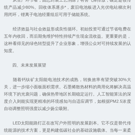
从生产环节看，固态封装工艺消除了有害气体排放，碳足迹较传
统产品减少80%。回收体系逐步*，废旧电池板进入光伏电站梯次利
用闭环，锂离子电池经重组后可用于储能系统。
经济效益与社会效益形成良性循环。初始投资可通过节省电费在
五年内收回，而后期免维护特性持续产生现金流收益。更重要的是，
这种看得见的绿色转型提升了企业形象，增强公众对可持续发展的认
知度。
四、未来发展展望
随着钙钛矿太阳能电池技术的成熟，转换效率有望突破30%大
关，进一步缩小面板面积需求。石墨烯散热材料的商用化将解决高温
环境下的光衰问题，确保热带地区长期稳定运行。人工智能算法的深
度介入则能实现更精准的环境感知与自适应调节，如根据PM2.5浓度
自动调整照明强度以减少扬尘吸附。
LED太阳能路灯正在改写户外照明的发展剧本。它不仅是替代传
统能源的技术方案，更是构建低碳社会的基础设施载体。当每一束柔