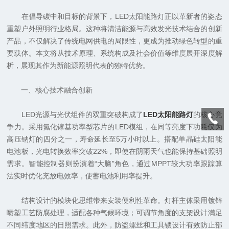
在倡导碳中和目标的背景下，LED太阳能路灯正以革新者的姿态
重塑户外照明行业格局。这种将清洁能源与高效发光技术结合的创新
产品，不仅解决了传统电网供电的局限性，更成为推动绿色转型的重
要载体。本文将从技术原理、系统构成及社会价值等维度展开深度解
析，展现其作为新能源照明代表的独特优势。
一、核心技术融合创新
LED光源与光伏组件的双重突破构成了
LED太阳能路灯
的核心竞
争力。采用氮化镓基功率型芯片的LED模组，在同等亮度下功耗仅为
高压钠灯的四分之一，寿命延长至5万小时以上。搭配单晶硅太阳能
电池板，光电转换效率突破22%，即使在阴雨天气也能保持基础照明
需求。智能控制器则扮演着“大脑”角色，通过MPPT较大功率跟踪算
法实时优化充放电效率，使蓄电池利用率提升。
结构设计的模块化思维带来安装便利性革命。灯杆主体采用镀锌
喷塑工艺防腐处理，适配各种气候环境；可调节角度的支架设计满足
不同纬度地区的日照需求。此外，防盗螺丝和工具锁设计有效防止部