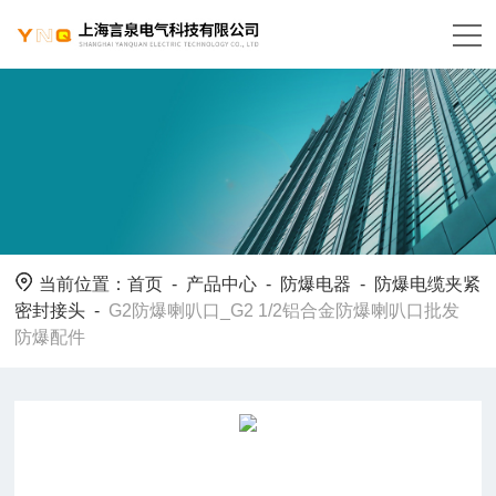
当前位置：
首页
-
产品中心
-
防爆电器
-
防爆电缆夹紧
密封接头
-
G2防爆喇叭口_G2 1/2铝合金防爆喇叭口批发
防爆配件