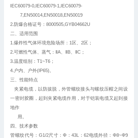
IEC60079-0,IEC60079-1,IEC60079-
7,EN50014,EN50018,EN50019
2.防爆合格证号：8000505,GYB04662U
二、适用范围
1.爆炸性气体环境危险场所：1区、2区；
2.可燃性气体、蒸气：ⅡA、ⅡB、ⅡC；
3.温度组别：T1~T6；
4.户内、户外(IP65)。
三、性能特点
夹紧电缆，以防拔脱，外管螺纹接头与螺纹压帽之间设
一密封胶圈，起到夹紧电缆作用，对于铠装电缆又起到接
地作
用。
四、技术参数
管螺纹代号：G1/2尺寸：Φ：43L：62电缆外径：Φ8~Φ9