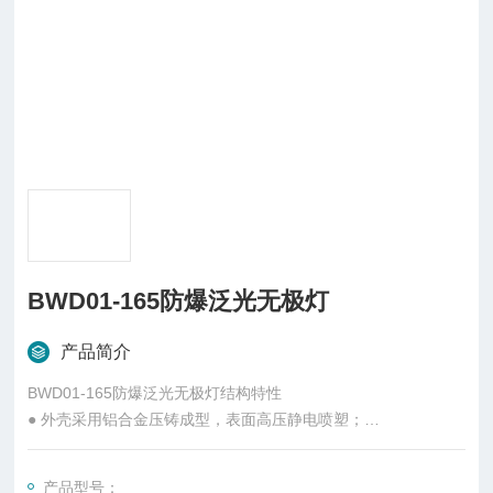
BWD01-165防爆泛光无极灯
产品简介
BWD01-165防爆泛光无极灯结构特性
● 外壳采用铝合金压铸成型，表面高压静电喷塑；
● 钢化玻璃透明罩，棱晶防眩光设计；
● 保护网采用优质碳素钢镀锌后表面喷塑，双重防腐；
产品型号：