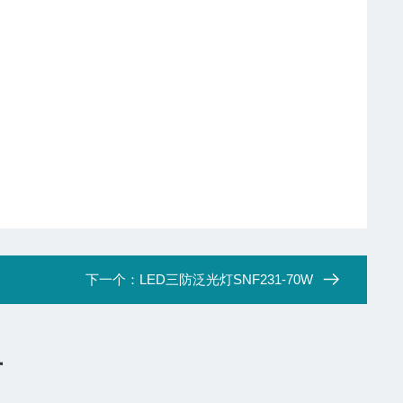
下一个：
LED三防泛光灯SNF231-70W
言