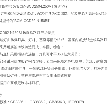
号为“BCM-BCD250-L250A I (配灯伞)”
需订购BCM防爆马路灯，配装灯具为CCD92、配装光源为高压钠灯1
号为“BCM-CCD92-N150BⅡ”。
CCD92-N150BⅡ防爆马路灯产品特点
型马路灯由防爆灯具、灯杆、基座等部分组成，基座内置接线盒或马路
座采用耐腐蚀铸铁铸造而成，牢固、稳定；
杆与直杆采用插接式连接，灯具可水平360 任意调节；
杆部分采用优质镀锌钢管焊接，表面采用粉末静电喷塑，美观，耐腐
型马路灯由防爆灯具、一体式灯杆等部分组成，外型简洁大方，灯杆内
用圆锥型灯杆，弯杆与直杆亦可采用插接式连接；
根据用户要求定制非标灯杆。
数
准：GB3836.1、GB3836.2、GB3836.3、IEC60079