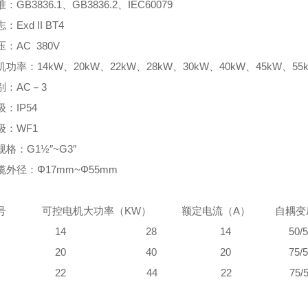
GB3836.1、GB3836.2、IEC60079
Exd II BT4
：AC 380V
功率：14kW、20kW、22kW、28kW、30kW、40kW、45kW、55k
别：AC－3
：IP54
级：WF1
格：G1½″~G3″
外径：Φ17mm~Φ55mm
号 可控电机大功率（KW） 额定电流（A） 自耦变压器
J-14 14 28 14 50/
J-20 20 40 20 75/
QJ-22 22 4