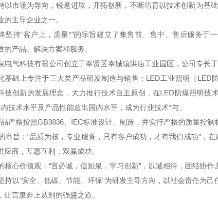
持以市场为导向，锐意进取，开拓创新，不断培育以技术创新为基础
业的主导企业之一。
终坚持“客户上，质量*”的宗旨建立了集售前、售中、售后服务于
质的产品、解决方案和服务。
泉电气科技有限公司创立于奉贤区奉城镇洪庙工业园区，公司专长于
此基础上专注于三大类产品研发制造与销售：LED工业照明（LED防
科技创新的发展理念，大力推行技术自主原创，在LED防爆照明技术
年内技术水平及产品性能超出国内水平，成为行业技术*与。
品严格按照GB3836、IEC标准设计、制造，并实行严格的质量控
宗旨：“品质为核，专业服务，只有客户成功，才有我们成功”，在
供应商，互惠互利，双赢成功。
核心价值观：“言必诚，信如泉，学习创新”，以诚相待，团结协作
持以“安全、低碳、节能、环保”为研发主导方向，以社会责任为己任
，让言泉奔上从到的强盛之道。