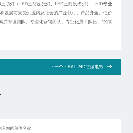
D三防灯（LED三防泛光灯、LED三防投光灯）、HID专业
和发展前景受到业内及社会的广泛认可、产品齐全、性价
素质管理团队、专业化营销团队、专业化员工队伍、*的售
下一个：
BAL-24D防爆电铃
言