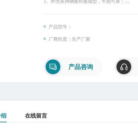
1、外壳采用钢板焊接成型，牢固可靠；
2、表面高压静电喷塑处理；
3、内装自耦变压器、交流接触器、热继电
关、指示灯等；
产品型号：
4、可根据用户要求装配不同品牌电气元件；
厂商性质：生产厂家
5、具有过载、短路、缺相、失压等保护功能
6、钢管或电缆布线。
产品咨询
介绍
在线留言