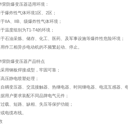
-1华荣防爆变压器适用环境：
用于爆炸性气体环境1区、2区；
于IIA、IIB、级爆炸性气体环境；
用于温度组别为T1-T4的环境；
用于石油采炼、储存、化工、医药、及军事设施等爆炸性危险环境；
要用作三相异步电动机的不频繁起动、停止。
-1华荣防爆变压器产品特点
壳采用钢板焊接成型，牢固可靠；
面高压静电喷塑处理；
装自耦变压器、交流接触器、热继电器、时间继电器、电流互感器、
根据用户要求装配不同品牌电气元件；
有过载、短路、缺相、失压等保护功能；
管或电缆布线。
数