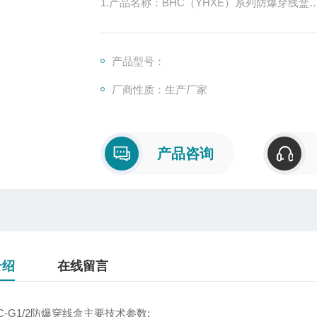
1.产品名称：BHC（YHXE）系列防爆穿线盒
2.产品防爆型式为：增安型，标志为Exe II Gb
3.产品执行标准：GB3836.1-2010 GB383
主要用途和试用范围：
产品型号：
厂商性质：生产厂家
产品咨询
介绍
在线留言
-C-G1/2防爆穿线盒主要技术参数: