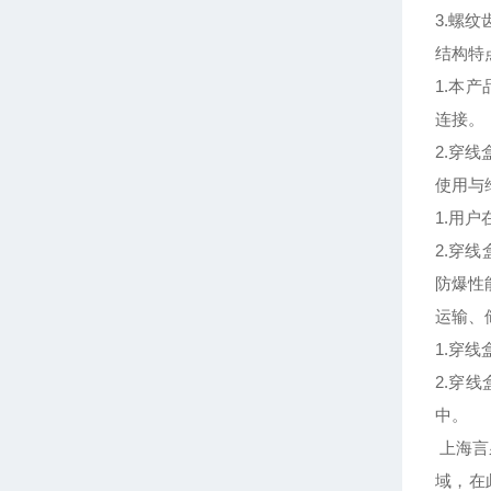
3.螺
结构特
1.本
连接。
2.穿线
使用与
1.用
2.穿
防爆性
运输、
1.穿
2.穿
中。
上海言
域，在