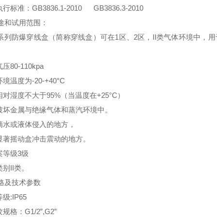
行标准：GB3836.1-2010 GB3836.3-2010
途和试用范围：
HC系列防爆穿线盒（简称穿线盒）可在1区、2区，II类气体环境中
。
压80-110kpa
环境温度为-20-+40°C
相对湿度不大于95%（当温度在+25°C）
无破坏金属与绝缘气体和蒸汽环境中。
无滴水或液体侵入的地方，
无显著摇动盒冲击震动的地方。
案等级3级
类别II类。
格及技术参数
级:IP65
规格：G1/2”,G2”