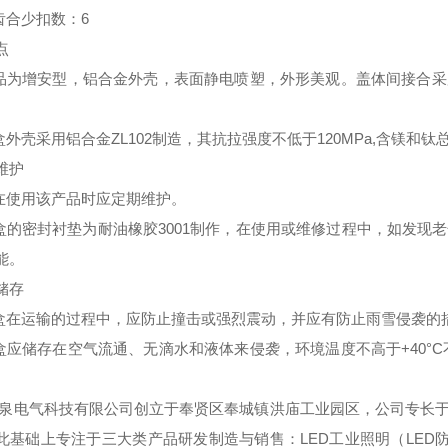
纹齿合少扣数：6
点
产品为增安型，铝合金外壳，表面静电喷塑，外形美观。盖体间接合
盒外壳采用铝合金ZL102制造，其抗拉强度不低于120MPa,含镁和钛
维护
户在使用该产品时应定期维护。
线盒的密封衬垫为耐油橡胶3001制作，在使用或维修过程中，如发
能。
储存
线盒在运输的过程中，应防止撞击或强烈震动，并应有防止雨雪侵袭的
线盒应储存在空气流通、无滴水和液体来侵袭，环境温度不高于+40°C不低
泉电气科技有限公司创立于奉贤区奉城镇洪庙工业园区，公司专长于
此基础上专注于三大类产品研发制造与销售：LED工业照明（LED防