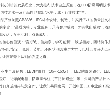
科技创新的发展理念，大力推行技术自主原创，在LED防爆照明技术
年内技术水平及产品性能超出*水平，成为行业技术*与。
品严格按照GB3836、IEC标准设计、制造，并实行严格的质量控
宗旨：“品质为核，专业服务，只有客户成功，才有我们成功”，在
供应商，互惠互利，双赢成功。
核心价值观：“言必诚，信如泉，学习创新”，以诚相待，团结协作
持以“安全、低碳、节能、环保”为研发主导方向，以社会责任为己任
，让言泉奔上从到的强盛之道。
业生产及销售：LED防爆灯（10w~150w）、LED防爆道路灯、LE
程灯、防爆配电箱、防爆操作柱（三防按钮盒）等。公司的产品技术
我们真诚期待与您合作、让我们共同发展、开创中国LED事业的！高
！