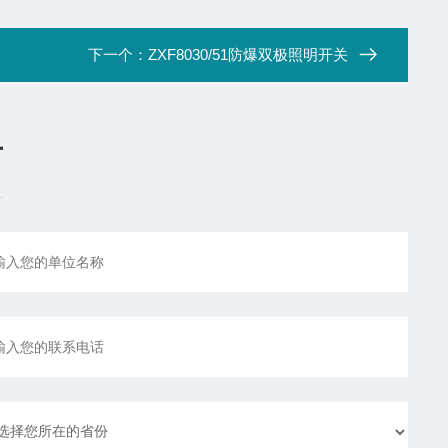
下一个：
ZXF8030/51防爆双极照明开关
言