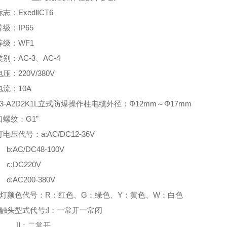
标志：ExedⅡCT6
等级：IP65
等级：WF1
类别：AC-3、AC-4
电压：220V/380V
电流：10A
C53-A2D2K1L立式防爆操作柱电缆外径：Φ12mm～Φ17mm
口螺纹：G1”
灯电压代号：a:AC/DC12-36V
C/DC48-100V
DC220V
C200-380V
指示灯颜色代号：R：红色、G：绿色、Y：黄色、W：白色
按钮触头型式代号:Ⅰ：一常开一常闭
：二常开