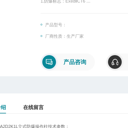
1.防爆标志：ExedⅡCT6
2.防护等级：IP65
3.防腐等级：WF1
4.使用类别：AC-3、AC-4
产品型号：
5.额定电压：220V/380V
厂商性质：生产厂家
6.额定电流：10A
产品咨询
介绍
在线留言
3-A2D2K1L立式防爆操作柱技术参数：