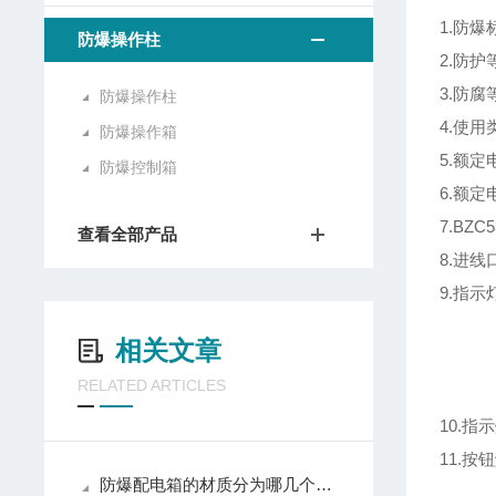
1.防爆
防爆操作柱
2.防护
3.防腐
防爆操作柱
4.使用
防爆操作箱
5.额定
防爆控制箱
6.额定
7.BZ
查看全部产品
8.进线
9.指示
b:A
相关文章
c:
RELATED ARTICLES
d:A
10.
11.
防爆配电箱的材质分为哪几个种类？
Ⅱ