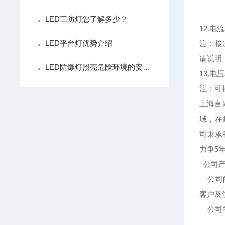
Ⅲ
LED三防灯您了解多少？
12.电流
LED平台灯优势介绍
注：接
请说明
LED防爆灯照亮危险环境的安全之光
13.电压
注：可
上海言
域，在
司秉承
力争5
公司产
公司的
客户及
公司的