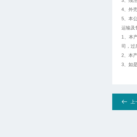
3、须注
4、外
5、本
运输及
1、本
司，过
2、本
3、如
上