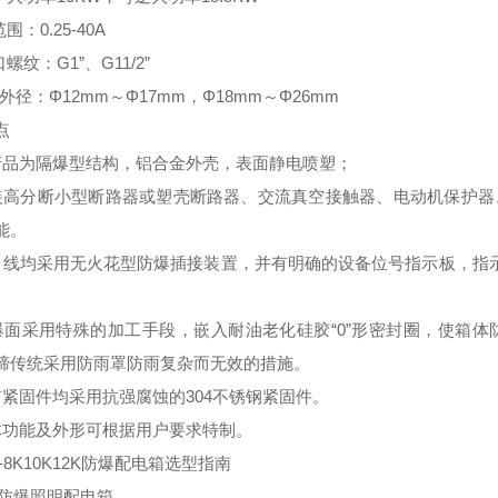
围：0.25-40A
口螺纹：G1”、G11/2”
缆外径：Φ12mm～Φ17mm，Φ18mm～Φ26mm
点
产品为隔爆型结构，铝合金外壳，表面静电喷塑；
装高分断小型断路器或塑壳断路器、交流真空接触器、电动机保护器
能。
出线均采用无火花型防爆插接装置，并有明确的设备位号指示板，指示
爆面采用特殊的加工手段，嵌入耐油老化硅胶“0”形密封圈，使箱体
缔传统采用防雨罩防雨复杂而无效的措施。
有紧固件均采用抗强腐蚀的304不锈钢紧固件。
体功能及外形可根据用户要求特制。
8-8K10K12K防爆配电箱选型指南
—防爆照明配电箱