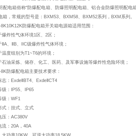
明配电箱俗称“防爆配电箱、防爆照明配电箱、铝合金防爆照明配电箱
箱，常规的型号是：BXM53、BXM58、BXM52系列，BXM系列。
8-8K10K12K防爆配电箱开关箱电源箱适用范围：
用于爆炸性气体环境1区、2区；
于ⅡA、ⅡB、IIC级爆炸性气体环境；
于温度组别为T1~T6的环境；
用于石油采炼、储存、化工、医药、及军事设施等爆炸性危险环境；
8-8K防爆配电箱主要技术要求：
志：ExdeⅡBT4、ExdeⅡCT4
级：IP55、IP65
等级：WF1
装形式：挂式、立式
电压：AC380V
电流：20A，40A
：大功率10KW，可逆大功率18.5KW