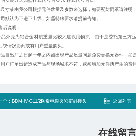
明安装方式如壁挂式代号为'G',立柱式代号为'L';
壳尺寸或由我公司根据元件数量及参数来选择，如要配防雨罩请注明
公司默认为下进下出线，如需特殊要求请提前告知。
售后说明：
产品外壳为铝合金材质重量比较大建议用物流，由于是委托第三方运
后视情况协商或有用户重量购买。
产品自出厂之日起一年之内如出现产品质量问题免费更换元器件，如
是用户订单出错造成产品与现场城求不符，或须增加元件所产生的费
一个：
BDM-IV-G11/2防爆电缆夹紧密封接头
返回列表
在线留