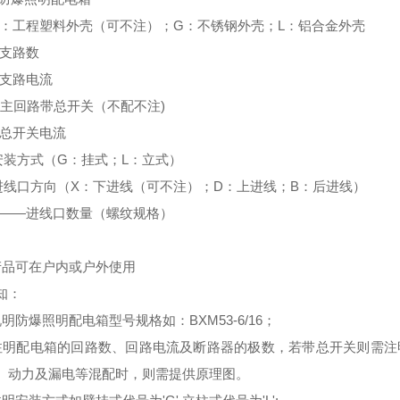
S：工程塑料外壳（可不注）；G：不锈钢外壳；L：铝合金外壳
—支路数
—支路电流
—主回路带总开关（不配不注)
—总开关电流
安装方式（G：挂式；L：立式）
进线口方向（X：下进线（可不注）；D：上进线；B：后进线）
）——进线口数量（螺纹规格）
产品可在户内或户外使用
知：
明防爆照明配电箱型号规格如：BXM53-6/16；
注明配电箱的回路数、回路电流及断路器的极数，若带总开关则需注
、动力及漏电等混配时，则需提供原理图。