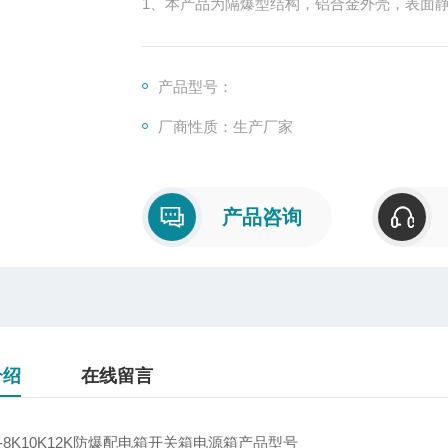
1、本产品为隔爆型结构，铝合金外壳，表面
2、内装高分断小型断路器或塑壳断路器、
载、短路、欠压、缺相、漏电等保护功能。
产品型号：
厂商性质：生产厂家
产品咨询
介绍
在线留言
8-8K10K12K防爆配电箱开关箱电源箱产品型号