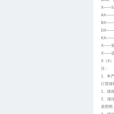
X——
AX—
BX—
DX—
KX—
X——
X——
X（X
注：
1、本
订货须
1、须说
2、须
若照明