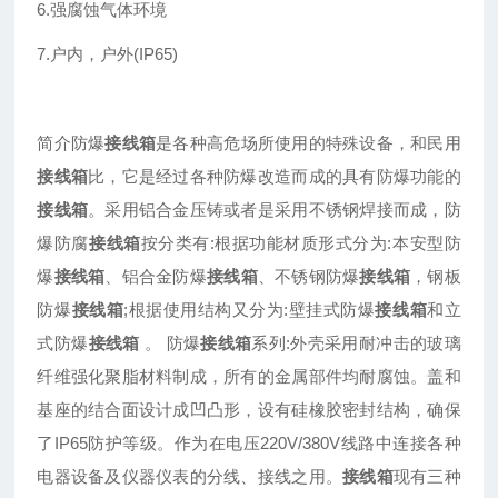
6.强腐蚀气体环境
7.户内，户外(IP65)
简介防爆
接线箱
是各种高危场所使用的特殊设备，和民用
接线箱
比，它是经过各种防爆改造而成的具有防爆功能的
接线箱
。采用铝合金压铸或者是采用不锈钢焊接而成，防
爆防腐
接线箱
按分类有:根据功能材质形式分为:本安型防
爆
接线箱
、铝合金防爆
接线箱
、不锈钢防爆
接线箱
，钢板
防爆
接线箱
;根据使用结构又分为:壁挂式防爆
接线箱
和立
式防爆
接线箱
。 防爆
接线箱
系列:外壳采用耐冲击的玻璃
纤维强化聚脂材料制成，所有的金属部件均耐腐蚀。盖和
基座的结合面设计成凹凸形，设有硅橡胶密封结构，确保
了IP65防护等级。作为在电压220V/380V线路中连接各种
电器设备及仪器仪表的分线、接线之用。
接线箱
现有三种