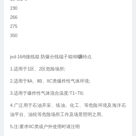
190
266
275
350
jxd-16/6接线箱 防爆分线端子箱IIB
级
特点
1.适用于1区、2区危险场所;
2.适用于ⅡA、ⅡB、IIC类爆炸性气体环境;
3.适用于爆炸性气体混合温度:T1~T6;
4.广泛用于石油开采、练油、化工、等危险环境及海洋石
油平台、油轮等危险场所工作及场景照明之用。
5.注:要求IIC类或户外使用时请注明