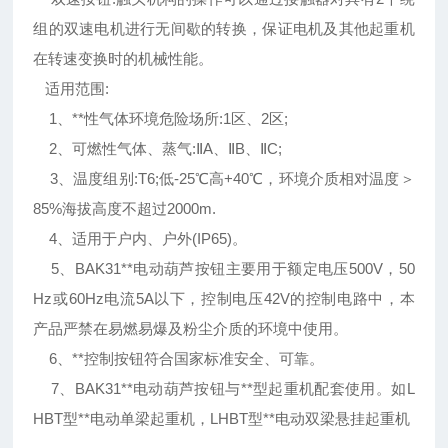
组的双速电机进行无间歇的转换，保证电机及其他起重机
在转速变换时的机械性能。
适用范围:
1、**性气体环境危险场所:1区、2区;
2、可燃性气体、蒸气:ⅡA、ⅡB、ⅡC;
3、温度组别:T6;低-25℃高+40℃，环境介质相对温度＞
85%海拔高度不超过2000m.
4、适用于户内、户外(IP65)。
5、BAK31**电动葫芦按钮主要用于额定电压500V，50
Hz或60Hz电流5A以下，控制电压42V的控制电路中，本
产品严禁在易燃易爆及粉尘介质的环境中使用。
6、**控制按钮符合国家标准安全、可靠。
7、BAK31**电动葫芦按钮与**型起重机配套使用。如L
HBT型**电动单梁起重机，LHBT型**电动双梁悬挂起重机