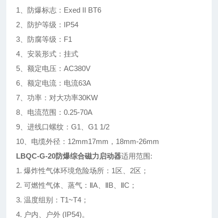
1、防爆标志：Exed II BT6
2、防护等级：IP54
3、防腐等级：F1
4、安装形式：挂式
5、额定电压：AC380V
6、额定电流：电流63A
7、功率：对大功率30KW
8、电流范围：0.25-70A
9、进线口螺纹：G1、G1 1/2
10、电缆外径：12mm17mm，18mm-26mm
LBQC-G-20防爆综合磁力启动器
适用范围:
1. 爆炸性气体环境危险场所：1区、2区；
2. 可燃性气体、蒸气：ⅡA、ⅡB、ⅡC；
3. 温度组别：T1~T4；
4. 户内、户外 (IP54)。