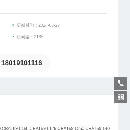
钠灯CBAT59-N70 CBAT59-N100 CBAT59-N150 CBAT59-N250 CBAT59-N400
更新时间：2024-03-23
访问量：2165
18019101116
AT59-L150 CBAT59-L175 CBAT59-L250 CBAT59-L40