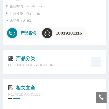
形美观。具有抗老化、不变形，抗冲击、抗静电、耐腐蚀等优
更新时间：2024-03-23
点。
2、本产品采用迷宫式防水结构，具有良好的防水防尘功能。
厂商性质：生产厂家
访问量：2193
18019101116
产品咨询
产品分类
PRODUCT CLASSIFICATION
相关文章
RELATED ARTICLES