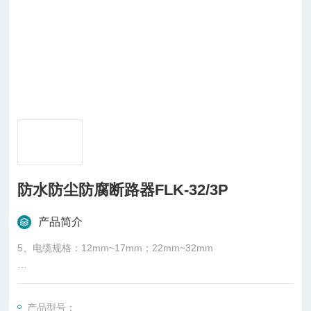
防水防尘防腐断路器FLK-32/3P
产品简介
5、电缆规格：12mm~17mm；22mm~32mm
防水防尘防腐断路器FLK-32/3P产品特点：
1、外壳采用玻璃纤维增强不饱和聚酯树脂材料，模压成型，外
产品型号：