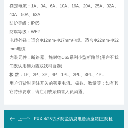
额定电流：1A、3A、6A、10A、16A、20A、25A、32A、
40A、50A、63A
防护等级：IP65
防腐等级：WF2
电缆外径：适合Φ12mm-Φ17mm电缆、适合Φ22mm-Φ32
mm电缆
内装元件：断路器、施耐德C65系列小型断路器(用户不我
们默认用德力西或我司自选)
极 数：1P、2P、3P、4P、1PL、2PL、3PL、4PL
用户订货时需注开关的额定电流、极数、数量等；如有其
它特殊要求，请注明或须销售人员沟通。
FXX-4/25防水防尘防腐电源插座箱|三防检修箱380V
上一个：