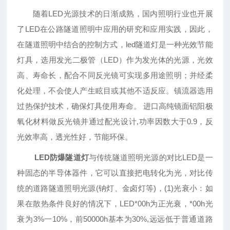
随着LED光源技术的日渐成熟，国内照明行业也开展
了LED在公路隧道照明中应用的研究和应用实践，因此，
在隧道照明中结合的控制方式，led隧道灯是一种光效节能
灯具，选用发光二极管（LED）作为发光体的光源，光效
高、寿命长，配合不同反光镜可实现多用途照明；并经柔
化处理，不会使人产生眩目或其他不适反应。镇流器选用
过热保护技术，确保灯具使用寿命。 进口高纯镜面铝阳极
氧化材料做反光镜并通过配光设计,功率因数大于0.9，反
光效率高，透光性好，节能环保。
LED防爆隧道灯
与传统隧道照明光源的对比LED是一
种固态的半导体器件，它可以直接把电转化为光，对比传
统的道路隧道照明光源(钠灯、金卤灯等)，(1)光衰小：如
果在散热条件良好的情况下，LED*00h为正光衰，*00h光
衰为3%一10%，前50000h基本为30%,远远低于普通道路