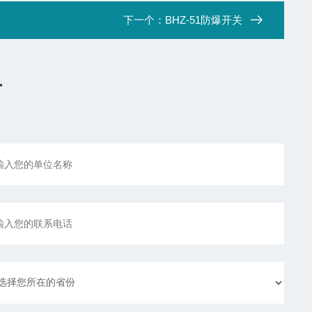
下一个：
BHZ-51防爆开关
言