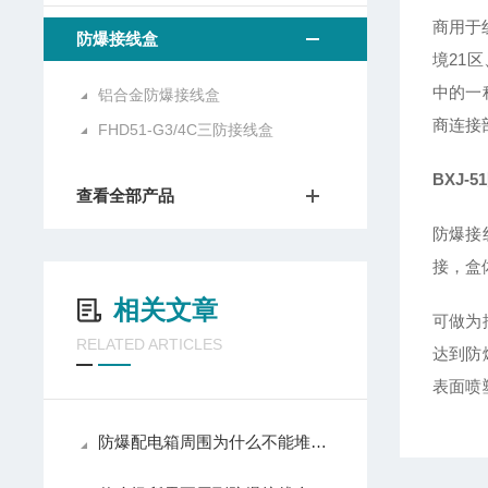
商用于
防爆接线盒
境21
中的一
铝合金防爆接线盒
商连接
FHD51-G3/4C三防接线盒
BXJ-
查看全部产品
防爆接
接，盒
相关文章
可做为
RELATED ARTICLES
达到防
表面喷
防爆配电箱周围为什么不能堆放杂物？