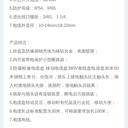
5.防护等级：IP54、IP65
6.进出线口螺纹：3/4G、1 1/4
7.电缆外直径：10-14mm/18-22mm
产品特点：
1.转盘及防爆插销壳体为铸铝合金，表面喷塑；
2.内可装带电保护小型断路器；
3.防爆检修电缆盘 移动电缆盘380V卷线盘电源盘30米50
米插销上有分、合指示，插头上接地触头比主触头长，插
入时接地插头先接，拔脱时，接地触头后脱离；
4.插座与插头设有连锁装置，断电后方能插拔；
5.电缆盘转动灵活，移动时有托架及行走轮，移动方便；
6.电缆长达标准配置为30米，可根据要求加长100米；
7.电缆布线。