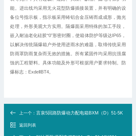
能。进出线均采用无火花型防爆插接装置，并有明确的设
备位号指示板，指示板采用铸铝合金压铸而成成形，抛光
处理，外形美观大方实用。隔爆面采用特殊的加工手段，
嵌入耐油老化硅胶“0"形密封圈，使箱体防护等级达IP65，
以解决传统隔爆箱户外使用进雨水的难题，取缔传统采用
防雨罩防雨复杂而无效的措施。所有紧固件均采用抗强腐
蚀的工程塑料。具体功能及外形可根据用户要求特制。防
爆标志：ExdeⅡBT4。
言泉5回路防爆动力配电箱BXM（D）51-5K
上一个：
返回列表