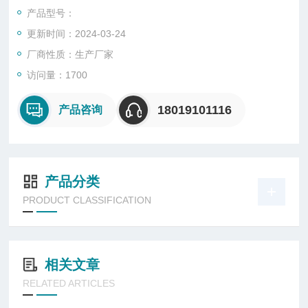
压表等元件，具有过载、短路、欠压、缺相、漏电等保护功能。
产品型号：
进出线均采用无火花型防爆插接装置，并有明确的设备位号指示
更新时间：2024-03-24
板，指示板采用铸铝合金压铸而成成形，抛光处理，外形美观大
方实用。
厂商性质：生产厂家
访问量：1700
18019101116
产品咨询
产品分类
PRODUCT CLASSIFICATION
相关文章
RELATED ARTICLES