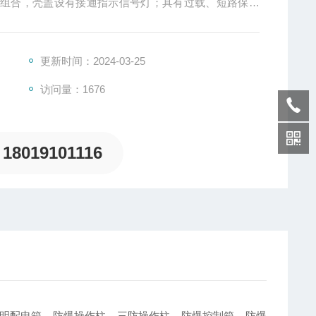
由组合，壳盖设有接通指示信号灯；具有过载、短路保护
产品；即可作为照明电路或动力电路的配电或通断之用，
更新时间：2024-03-25
访问量：1676
18019101116
明配电箱、防爆操作柱、三防操作柱、防爆控制箱、防爆