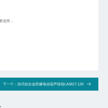
断混用；
下一个：
挂式铝合金防爆电动葫芦按钮LA5817-12K