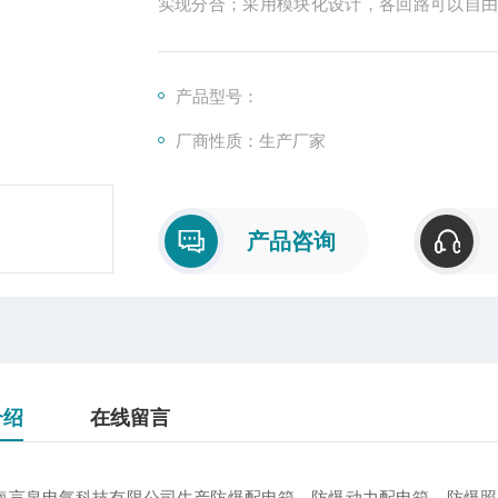
实现分合；采用模块化设计，各回路可以自
功能，可根据用户要求生产带漏电保护功能
还可照明、动力配电或通断混用；
可根据用户要求定做；
产品型号：
厂商性质：生产厂家
产品咨询
介绍
在线留言
海言泉电气科技有限公司生产防爆配电箱、防爆动力配电箱、防爆照