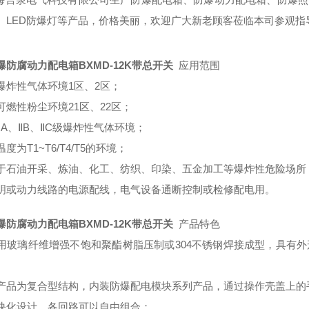
、
LED防爆灯等产品，价格美丽，欢迎广大新老顾客莅临本司参观指
爆防腐动力配电箱BXMD-12K带总开关
应用范围
爆炸性气体环境1区、2区；
可燃性粉尘环境21区、22区；
ⅡA、ⅡB、ⅡC级爆炸性气体环境；
度为T1~T6/T4/T5的环境；
于石油开采、炼油、化工、纺织、印染、五金加工等爆炸性危险场所
明或动力线路的电源配线，电气设备通断控制或检修配电用。
爆防腐动力配电箱BXMD-12K带总开关
产品特色
用玻璃纤维增强不饱和聚酯树脂压制或304不锈钢焊接成型，具有
产品为复合型结构，内装防爆配电模块系列产品，通过操作壳盖上的
块化设计，各回路可以自由组合；