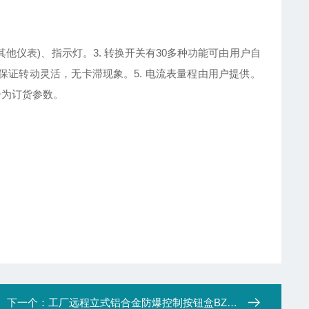
其他仪表)、指示灯。3. 转换开关有30多种功能可由用户自
能保证转动灵活，无卡滞现象。5. 电流表量程由用户提供。
号为订货参数。
下一个：
工厂远程立式铝合金防爆控制按钮盒BZA-A2L