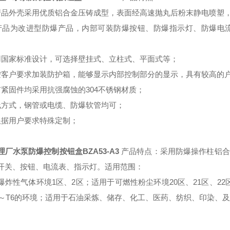
产品外壳采用优质铝合金压铸成型，表面经高速抛丸后粉末静电喷塑
产品为改进型防爆产品，内部可装防爆按钮、防爆指示灯、防爆电
用国家标准设计，可选择壁挂式、立柱式、平面式等；
按客户要求加装防护箱，能够显示内部控制部分的显示，具有较高的
有紧固件均采用抗强腐蚀的304不锈钢材质；
线方式，钢管或电缆、防爆软管均可；
根据用户要求特殊定制；
理厂水泵防爆控制按钮盒BZA53-A3
产品特点：采用防爆操作柱铝合
开关、按钮、电流表、指示灯。适用范围：
爆炸性气体环境1区、2区；适用于可燃性粉尘环境20区、21区、22
1～T6的环境；适用于石油采炼、储存、化工、医药、纺织、印染、