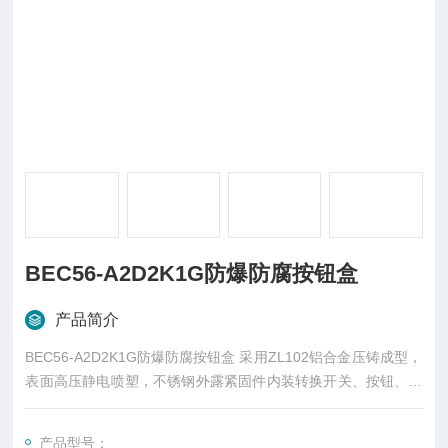
BEC56-A2D2K1G防爆防腐按钮盒
产品简介
BEC56-A2D2K1G防爆防腐按钮盒 采用ZL102铝合金压铸成型，
表面高压静电喷塑，不锈钢外露紧固件内装转换开关、按钮、电
流表、指示灯转换开关有30多种功能可由用户自由选择开关操纵
机构经过优化设计,可以自动转换,能保证转动灵活,无卡滞现象，
产品型号：