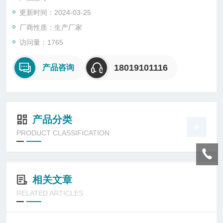
钢管或电缆布线均可产品出厂铭牌上只体现总单元内容,名分单元
更新时间：2024-03-25
代号为订货参数安装方式：立式或挂式铸铝合金外壳,表面喷塑。
厂商性质：生产厂家
访问量：1765
18019101116
产品咨询
产品分类
PRODUCT CLASSIFICATION
相关文章
RELATED ARTICLES