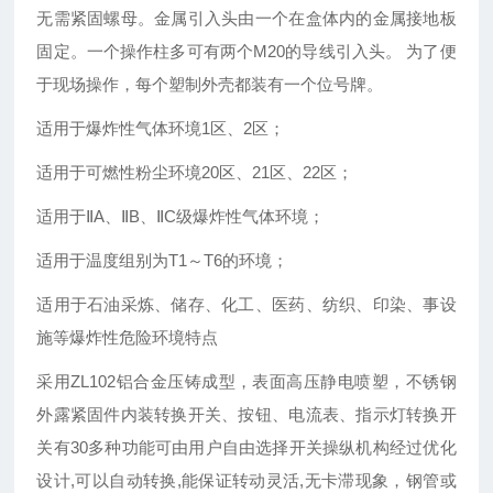
无需紧固螺母。金属引入头由一个在盒体内的金属接地板
固定。一个操作柱多可有两个M20的导线引入头。 为了便
于现场操作，每个塑制外壳都装有一个位号牌。
适用于爆炸性气体环境
1区、2区；
适用于可燃性粉尘环境
20区、21区、22区；
适用于
ⅡA、ⅡB、ⅡC级爆炸性气体环境；
适用于温度组别为
T1～T6的环境；
适用于石油采炼、储存、化工、医药、纺织、印染、事设
施等爆炸性危险环境特点
采用ZL102铝合金压铸成型，表面高压静电喷塑，不锈钢
外露紧固件内装转换开关、按钮、电流表、指示灯转换开
关有30多种功能可由用户自由选择开关操纵机构经过优化
设计,可以自动转换,能保证转动灵活,无卡滞现象，
钢管或