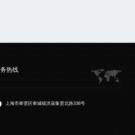
服务热线
上海市奉贤区奉城镇洪庙集贤北路338号