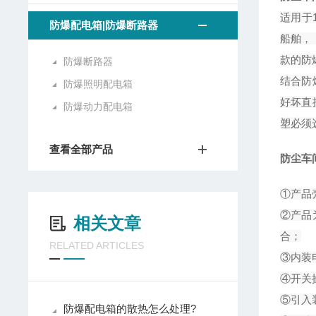
适用于
防爆配电箱|防爆断路器
船舶，
款的防
防爆断路器
结合防
防爆照明配电箱
好坏直
防爆动力配电箱
塑必须
查看全部产品
防尘车间
①产品
②产品
相关文章
合；
RELATED ARTICLES
③内装
④开关
⑤引入
防爆配电箱的散热怎么处理?