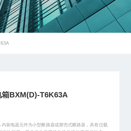
63A
XM(D)-T6K63A
载