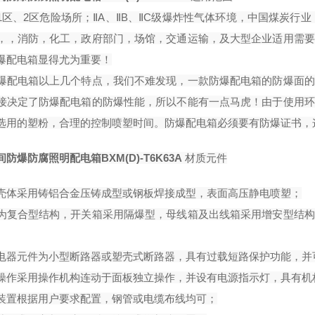
1区、2区危险场所；ⅡA、ⅡB、ⅡC级爆炸性气体环境，中国煤炭行
，，消防，化工，政府部门，场馆，交通运输，及大型企业适用需要
爆配电箱显得尤为重要！
爆配电箱以上几个特点，我们不难发现，一款防爆配电箱的防爆面的
接决定了防爆配电箱的防爆性能，所以不能有一点马虎！由于使用环
选用的塑粉，合理的控制喷塑时间。防爆配电箱必须要有防爆证书，
防爆防腐照明配电箱BXM(D)-T6K63A
材质元件
壳体采用铸铝合金压铸成型或钢板焊接成型，表面高压静电喷塑；
为复合型结构，开关箱采用隔爆型，母线箱及出线箱采用增安型结构
电器元件为小型断路器或塑壳式断路器，具有过载短路保护功能，并
操作采用操作机构连动于面板独立操作，并设有电源指示灯，具有机
装置根据用户要求配置，钢管或电缆布线均可；