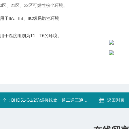
.20区、21区、22区可燃性粉尘环境。
于IIA、IIB、IIC级易燃性环境
用于温度组别为T1—T6的环境。
一个：
BHD51-G1/2防爆接线盒一通二通三通铝合金
返回列表