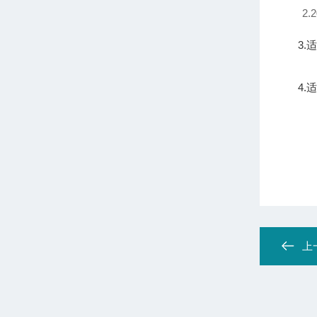
2
3.适用
4.适
上