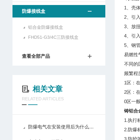
1、壳
防爆接线盒
2、引
3、放
铝合金防爆接线盒
4、引
FHD51-G3/4C三防接线盒
5、钢
易燃性
查看全部产品
不同的
频繁程
1区：
相关文章
2区：
RELATED ARTICLES
0区一
铸铝合金
1.执行标
防爆电气在安装使用后为什么要定期维护呢？
2.防爆标
3.防护等