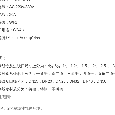
压：AC 220V/380V
电流：20A
等级：WF1
口规格：G3/4〃
电缆外径：φ9㎜～φ14㎜
类：
接线盒从进线口尺寸上分为：4分 6分 1寸 1.2寸 1.5寸 2寸 2.5 寸
爆接线盒从外形上分为：一通平，直二通，三通平，四通平，直角二
接线盒口径分为：DN15，DN20，DN25，DN32，DN40，DN50,
爆接线盒材质分为：铸铝，铸钢，不锈钢
用范围:
.1区、2区易燃性气体环境。