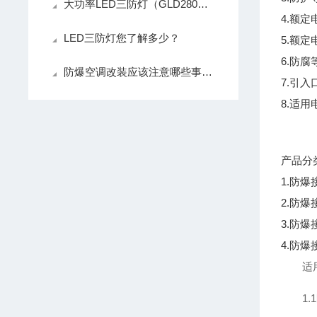
大功率LED三防灯（GLD280三防LED灯）散热检测电路深度解析
4.额定电
LED三防灯您了解多少？
5.额定
6.防腐
防爆空调改装应该注意哪些事项呢？
7.引入
8.适用
产品分
1.防爆
2.防
3.防爆
4.防
适
1