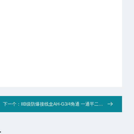
下一个：
IIB级防爆接线盒AH-G3/4角通 一通平二通平