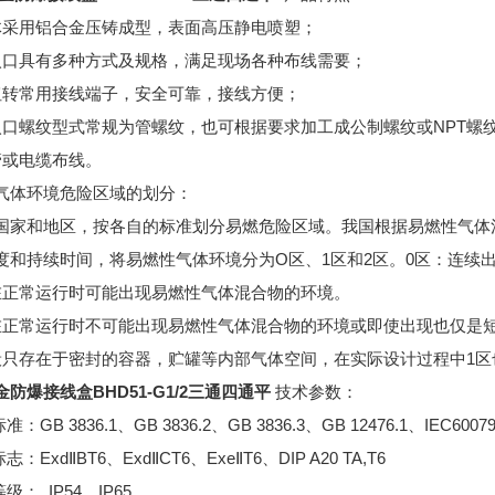
体采用铝合金压铸成型，表面高压静电喷塑；
入口具有多种方式及规格，满足现场各种布线需要；
扭转常用接线端子，安全可靠，接线方便；
入口螺纹型式常规为管螺纹，也可根据要求加工成公制螺纹或NPT螺
管或电缆布线。
气体环境危险区域的划分：
国家和地区，按各自的标准划分易燃危险区域。我国根据易燃性气体
度和持续时间，将易燃性气体环境分为O区、1区和2区。0区：连续
在正常运行时可能出现易燃性气体混合物的环境。
在正常运行时不可能出现易燃性气体混合物的环境或即使出现也仅是
般只存在于密封的容器，贮罐等内部气体空间，在实际设计过程中1区
防爆接线盒BHD51-G1/2三通四通平
技术参数：
准：GB 3836.1、GB 3836.2、GB 3836.3、GB 12476.1、IEC6007
志：ExdⅡBT6、ExdⅡCT6、ExeⅡT6、DIP A20 TA,T6
级： IP54、IP65