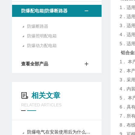
1．适
防爆配电箱|防爆断路器
2．适用
3．适
防爆断路器
4．适
防爆照明配电箱
5．适
防爆动力配电箱
铝合金
1． 
查看全部产品
2．本
3．采
4．内
相关文章
5． 
RELATED ARTICLES
6．具
7．所
8．布
防爆电气在安装使用后为什么要定期维护呢？
9．可