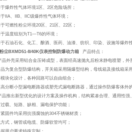
用于爆炸性气体环境1区、2区危险场所；
于IIA、IIB、IIC级爆炸性气体环境；
用于可燃性粉尘环境20区、21区、22区；
用于温度组别为T1—T6的环境；
用于石油石化、化工、酿酒、医药、油漆、纺织、印染、设施等爆炸
粉尘BXMD51-8/40K仪表控制防爆动力箱
产品特点：
本产品外壳采用铝合金压铸成型，表面经高速抛丸后粉末静电喷塑，外
产品为复合型防爆结构，开关箱采用隔爆型结构，母线箱及接线箱采
用模块化设计，各种回路可以自由组合；
装高分断小型漏电断路器或塑壳式漏电断路器，通过操作防爆客体外
本产品推出新型优化的设计方案及操作机构，结构紧凑合理、通用性强
有过载、短路、缺相、漏电保护功能；
有紧固件均采用抗强腐蚀的304不锈钢材质；
线方式，钢管或电缆、防爆软管均可；
根据用户要求特殊定制；