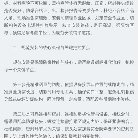
标。材料查验不可松懈，需检查管体有无裂纹、压扁，密封接头螺纹
是否完好，防爆合格证、出厂检验报告等资质齐全，杜绝不合格产品
入场。现场准备需细致，安装前清理作业区域，划定安全作业区，切
断相关设备电源并挂牌警示，核查安装路径，避开高温、强腐蚀区
域，预留足够弯曲半径，为规范安装铺平道路。
二、规范安装的核心流程与关键把控要点
规范安装是保障防爆性能的核心，需严格遵循标准化流程，把控
每一个关键节点。
第一步是精准测量与切割。依据设备接线口位置与线路走向，精
准测量所需长度，切割时用专用工具，确保切口平整，避免毛刺损伤
导线或破坏防爆结构，同时预留一定余量，适配设备后期微小位移。
第二步是可靠连接与密封。连接防爆挠性管与设备、接线盒时，
需采用配套防爆接头，螺纹连接需拧紧至规定力矩，保证紧密贴合，
杜绝间隙。密封环节尤为关键，接头处需加装符合防爆要求的密封垫
圈，防止爆炸性气体渗入，确保防爆密封的完整性。