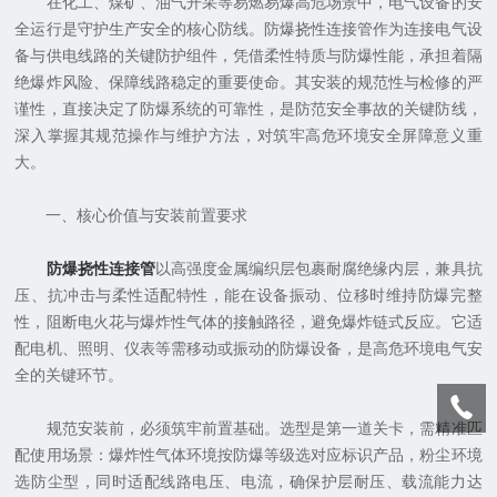
在化工、煤矿、油气开采等易燃易爆高危场景中，电气设备的安
全运行是守护生产安全的核心防线。防爆挠性连接管作为连接电气设
备与供电线路的关键防护组件，凭借柔性特质与防爆性能，承担着隔
绝爆炸风险、保障线路稳定的重要使命。其安装的规范性与检修的严
谨性，直接决定了防爆系统的可靠性，是防范安全事故的关键防线，
深入掌握其规范操作与维护方法，对筑牢高危环境安全屏障意义重
大。
一、核心价值与安装前置要求
防爆挠性连接管
以高强度金属编织层包裹耐腐绝缘内层，兼具抗
压、抗冲击与柔性适配特性，能在设备振动、位移时维持防爆完整
性，阻断电火花与爆炸性气体的接触路径，避免爆炸链式反应。它适
配电机、照明、仪表等需移动或振动的防爆设备，是高危环境电气安
全的关键环节。
规范安装前，必须筑牢前置基础。选型是第一道关卡，需精准匹
配使用场景：爆炸性气体环境按防爆等级选对应标识产品，粉尘环境
选防尘型，同时适配线路电压、电流，确保护层耐压、载流能力达