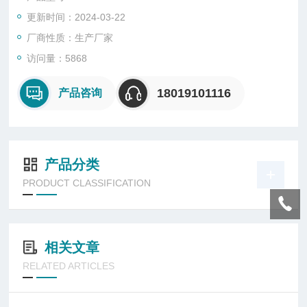
胶和增强尼布软管护套以及夹层钢丝编织网管三种形式组成。本
更新时间：2024-03-22
产品具有耐燃、耐油、耐腐蚀、耐水、耐磨、耐老化、挠性良
好、结构牢固、工作可靠等优点，一
厂商性质：生产厂家
访问量：5868
18019101116
产品咨询
产品分类
PRODUCT CLASSIFICATION
相关文章
RELATED ARTICLES