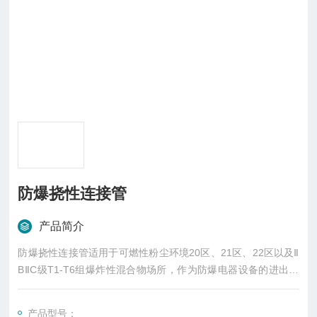
防爆挠性连接管
产品简介
防爆挠性连接管适用于可燃性粉尘环境20区、21区、22区以及Ⅱ
BⅡC级T1-T6组爆炸性混合物场所，作为防爆电器设备的进出线
连接或钢管布线弯曲难度较大的场所连接之用。挠性管结构软管
两端为金属螺纹活接头，管体部分由金属软管，外层夹布优质橡
产品型号：