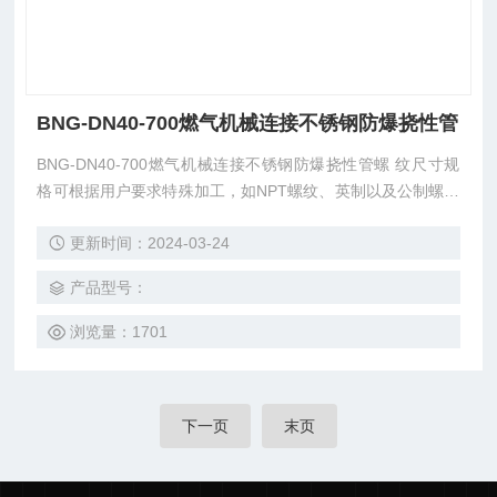
BNG-DN40-700燃气机械连接不锈钢防爆挠性管
BNG-DN40-700燃气机械连接不锈钢防爆挠性管螺 纹尺寸规
格可根据用户要求特殊加工，如NPT螺纹、英制以及公制螺纹
等； 防爆挠性管长度，常规供货有500mm、700mm、1000
更新时间：2024-03-24
mm可供选择，也可根据用户需求订制其它长度； 有04不锈钢
橡胶 钢丝编织 三种不同材质可供选择。
产品型号：
浏览量：1701
下一页
末页