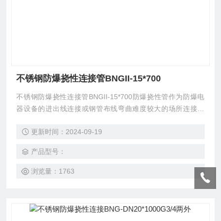
不锈钢防爆挠性连接管BNGII-15*700
不锈钢防爆挠性连接管BNGII-15*700防爆挠性管作为防爆电
器设备的进出线连接或钢管布线弯曲难度较大的场所连接之
用。防爆挠性管结构软管两端为金属螺纹活接头，管体部分由
更新时间：2024-09-19
金属软管组成，产适用于可燃性粉尘环境20区、21区、22区
以及ⅡBⅡC级T1-T6组性混合物场所。
产品型号：
浏览量：1763