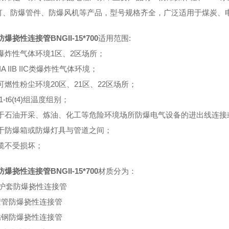
灯、防爆管件、防爆风机等产品，型号规格齐全，广泛适用于煤炭、
爆挠性连接管BNGII-15*700
适用范围:
爆炸性气体环境1区、2区场所；
IA IIB IIC类爆炸性气体环境；
可燃性粉尘环境20区、21区、22区场所；
1-t6(t4)组温度组别；
于石油开采、炼油、化工等危险环境场所防爆电气设备的进出线连接
于防爆箱或防爆灯具与管道之间；
缆不受损坏；
爆挠性连接管BNGII-15*700
材质分为：
vc护套防爆挠性连接管
胶管防爆挠性连接管
锈钢防爆挠性连接管