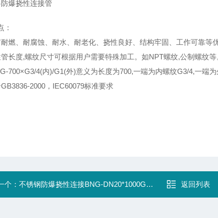
料防爆挠性连接管
点：
有耐燃、耐腐蚀、耐水、耐老化、挠性良好、结构牢固、工作可靠等
性管长度,螺纹尺寸可根据用户需要特殊加工。如NPT螺纹,公制螺纹
G-700×G3/4(内)/G1(外)意义为长度为700,一端为内螺纹G3/4
B3836-2000，IEC60079标准要求
一个：
不锈钢防爆挠性连接BNG-DN20*1000G3/4两外
返回列表