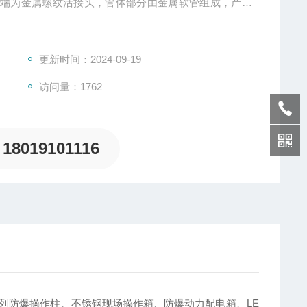
两端为金属螺纹活接头，管体部分由金属软管组成，产适
ⅡC级T1-T6组性混合物场所。
更新时间：2024-09-19
访问量：1762
18019101116
系列防爆操作柱、不锈钢现场操作箱、防爆动力配电箱、LE