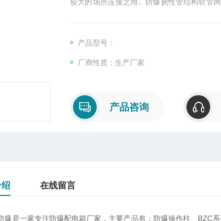
较大的场所连接之用。防爆挠性管结构软管
用于可燃性粉尘环境20区、21区、22区以及ⅡB
产品型号：
厂商性质：生产厂家
产品咨询
介绍
在线留言
防爆是一家专注防爆配电箱厂家，主要产品有：防爆操作柱、
BZC