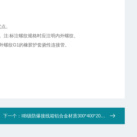
优点。
等。注:标注螺纹规格时应注明内外螺纹。
,一端为外螺纹G1的橡胶护套挠性连接管。
下一个：
IIB级防爆接线箱铝合金材质300*400*200定做