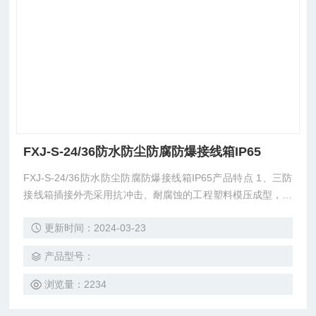
FXJ-S-24/36防水防尘防腐防爆接线箱IP65
FXJ-S-24/36防水防尘防腐防爆接线箱IP65产品特点 1、三防
接线箱插接外壳采用抗冲击、耐腐蚀的工程塑料模压成型，结
构轻巧，外形美观。 2、箱体采用优质钢板折叠焊接而成，表
更新时间：2024-03-23
面喷塑处理。 3、本系列产品抗强酸、强碱、盐腐蚀，防水、
防尘，防腐等级为F2，防护等级有IP44、IP54、IP65等供用
产品型号：
户选择。
浏览量：2234