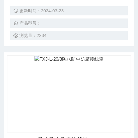
接线箱（I）（II）（III）型,铝合金材质产品特点 FXJ-S防水防
更新时间：2024-03-23
尘防腐接线箱箱体外壳采用抗冲击、耐腐蚀的工程塑料模压成
型，结构轻巧，外形美观。 FXJ-Q防水防尘防腐接线箱箱体采
产品型号：
用优质钢板折叠焊接而成，表面喷塑处理。
浏览量：2234