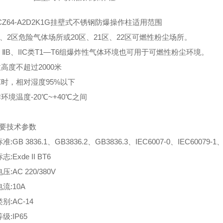
CZ64-A2D2K1G挂壁式不锈钢防爆操作柱适用范围
区 、2区危险气体场所或20区、21区、22区可燃性粉尘场所。
A，ⅡB、IIC类T1—T6组爆炸性气体环境也可用于可燃性粉尘环境。
高度不超过2000米
℃时，相对湿度95%以下
环境温度-20℃~+40℃之间
主要技术参数
准:GB 3836.1、GB3836.2、GB3836.3、IEC6007-0、IEC60079-1、
志:Exde II BT6
压:AC 220/380V
电流:10A
别:AC-14
级:IP65