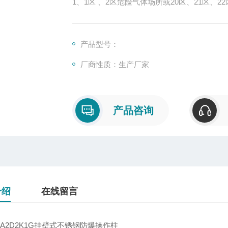
1、1区 、2区危险气体场所或20区、21区、
2、ⅡA，ⅡB、IIC类T1—T6组爆炸性气体环
3、海拔高度不超过2000米
4、25℃时，相对湿度95%以下
产品型号：
5、工作环境温度-20℃~+40℃之间
厂商性质：生产厂家
产品咨询
介绍
在线留言
4-A2D2K1G挂壁式不锈钢防爆操作柱