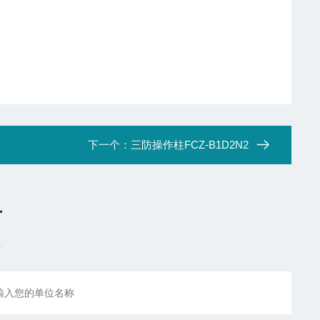
下一个：
三防操作柱FCZ-B1D2N2
言