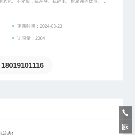
刚老化、不变形，抗冲突、抗静电、耐腐蚀等优点。
蚀，防腐等级为WF2
、防尘性能，防护等级为IP65
，耐油、耐酸、耐碱、耐高温。
更新时间：2024-03-23
访问量：2984
18019101116
电流表)