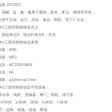
温度-25℃55℃
酸、强碱、盐、氨、氯离子腐蚀，多水、多尘、潮湿等环境。
泛应用于石油、化工、码头、食品、制药、等工厂企业。
A2K1三防控制按钮盒含义
-A：按钮单元D：指示灯单元K：开关
A2K1三防控制按钮盒参照
等级：IP65
等级：WF2
压：AC220V/380V
电流：6A
规格：φ12mm-φ17mm
A2K1三防控制按钮盒可控设备：
排水泵、电机、变频器、阀门、风机、排污泵
.97KW、1.5KW、2KW、5.5KW、7.5KW
式：远程、就地、现场、两地