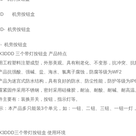
-2PD 机旁按钮盒
2PD- 机旁按钮盒
1P- 机旁按钮盒
-X3DDD 三个带灯按钮盒 产品特点
用工程塑料注塑成型，外形美观。具有刚老化、不变形，抗冲突、抗
产品抗强酸、强碱、盐、海水、氯离子腐蚀，防腐等级为WF2
产品为迷宫式防水结构，具有良好的防水、防尘性能，防护等级为IP6
露紧固件采用不锈钢，密封采用硅橡胶，耐油、耐酸、耐碱、耐高温
件主要有：装换开关，按钮，指示灯等。
示：本产品多只能装3个单元，如：一钮、二钮、三钮、一钮一灯
-X3DDD三个带灯按钮盒 使用环境