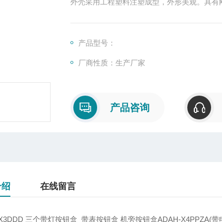
外壳采用工程塑料注塑成型，外形美观。具有
本系列产品抗强酸、强碱、盐、海水、氯离子腐
本系列产品为迷宫式防水结构，具有良好的防水
所有外露紧固件采用不锈钢，密封采用硅橡胶
产品型号：
厂商性质：生产厂家
产品咨询
介绍
在线留言
-X3DDD 三个带灯按钮盒 带表按钮盒 机旁按钮盒ADAH-X4PPZA(带