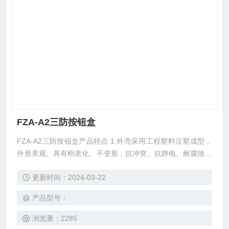
FZA-A2三防按钮盒
FZA-A2三防按钮盒产品特点 1.外壳采用工程塑料注塑成型，
外形美观。具有刚老化、不变形，抗冲突、抗静电、耐腐蚀等
优点。 2.本系列产品抗强酸、强碱、盐、海水、氯离子腐蚀，
更新时间：2024-03-22
防腐等级为WF2 3.本系列产品为迷宫式防水结构，具有良好
的防水、防尘性能，防护等级为IP65 4.所有外露紧固件采用不
产品型号：
锈钢，密封采用硅橡胶，耐油、耐酸、耐碱、耐高温。 5.内装
元件由我公司定型。
浏览量：2285