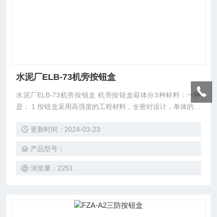
水泥厂ELB-73机旁按钮盒
水泥厂ELB-73机旁按钮盒 机旁按钮盒箱体分3种材料：一种
是： 1 按钮盒采用高强度的工程材料，全密封设计，单体的防
护等级可达IP65. 2 按钮全部加装朗斯特LST-F1型防水罩，钥
更新时间：2024-03-23
匙开关和选择开关加装朗斯特LST-F型按钮防护罩，有效阻止
粉尘，雨水等对按钮的损伤，延长使用寿命，这也是我公司的
产品型号：
*的技术。 3 按钮盒采用扩展化设计，为了满足用户的不同需
求，内部预留
浏览量：2251