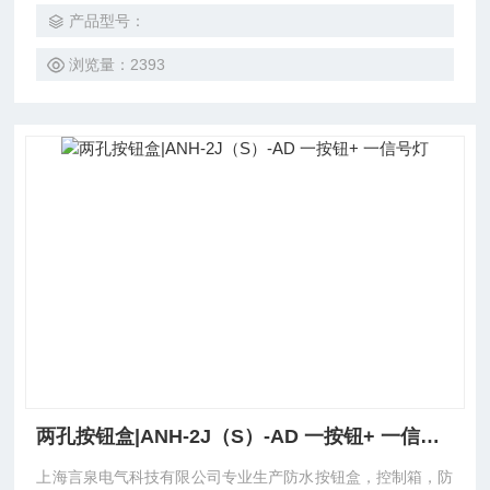
温。 5.内装元件由我公司定型。 6.内装元件主要有：装换开
产品型号：
关，按钮，指示灯等
浏览量：2393
两孔按钮盒|ANH-2J（S）-AD 一按钮+ 一信号灯
上海言泉电气科技有限公司专业生产防水按钮盒，控制箱，防