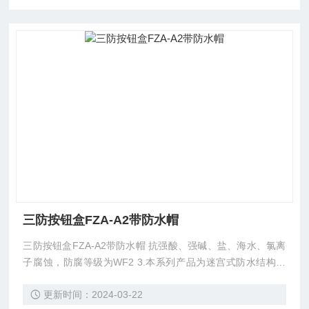
三防按钮盒FZA-A2带防水帽
三防按钮盒FZA-A2带防水帽 抗强酸、强碱、盐、海水、氯离
子腐蚀，防腐等级为WF2 3.本系列产品为迷宫式防水结构，
具有良好的防水、防尘性能，防护等级为IP65 4.所有外露紧固
更新时间：2024-03-22
件采用不锈钢，密封采用硅橡胶，耐油、耐酸、耐碱、耐高