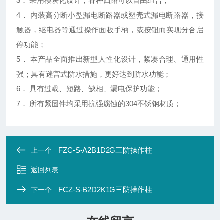
3． 采用模块化设计，各种回路可以自由组合；
4． 内装高分断小型漏电断路器或塑壳式漏电断路器，接
触器，继电器等通过操作
面板
手柄，或按钮而实现分合启
停功能；
5． 本产品全面推出新型人性化设计，紧凑合理、通用性
强；具有迷宫式防水措施，更好达到防水功能；
6． 具有过载、短路、缺相、漏电保护功能；
7． 所有紧固件均采用抗强腐蚀的304不锈
钢材
质；
FZC-S-A2B1D2G三防操作柱
上一个：
返回列表
FCZ-S-B2D2K1G三防操作柱
下一个：