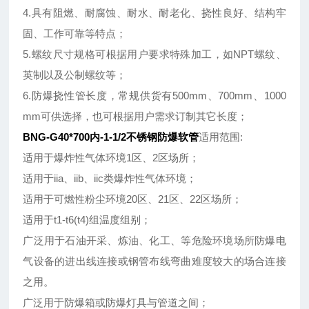
4.具有阻燃、耐腐蚀、耐水、耐老化、挠性良好、结构牢
固、工作可靠等特点；
5.螺纹尺寸规格可根据用户要求特殊加工，如NPT螺纹、
英制以及公制螺纹等；
6.防爆挠性管长度，常规供货有500mm、700mm、1000
mm可供选择，也可根据用户需求订制其它长度；
BNG-G40*700内-1-1/2不锈钢防爆软管
适用范围:
适用于爆炸性气体环境1区、2区场所；
适用于iia、iib、iic类爆炸性气体环境；
适用于可燃性粉尘环境20区、21区、22区场所；
适用于t1-t6(t4)组温度组别；
广泛用于石油开采、炼油、化工、等危险环境场所防爆电
气设备的进出线连接或钢管布线弯曲难度较大的场合连接
之用。
广泛用于防爆箱或防爆灯具与管道之间；