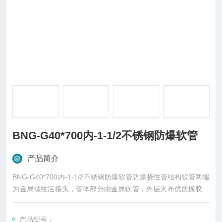
BNG-G40*700内-1-1/2不锈钢防爆软管
产品简介
BNG-G40*700内-1-1/2不锈钢防爆软管防爆挠性管结构软管两端
为金属螺纹活接头，管体部分由金属软管，外层夹布优质橡胶和
增强尼布软管护套以及夹层钢丝编织网管三种形式组成。本产品
具有耐燃、耐油、耐腐蚀、耐水、耐磨、耐老化、挠性良好、结
产品型号：