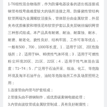
1-T6组性混合物场所，作为防爆电器设备的进出线连接或
钢管布线弯曲难度较大的场所连接之用。防爆挠性管结构
软管两端为金属螺纹活接头，管体部分由金属软管，外层
夹布优质橡胶和增强尼布软管护套以及夹层钢丝编织网管
三种形式组成。本产品具有耐燃、耐油、耐腐蚀、耐水、
耐磨、耐老化、挠性良好、结构牢固、工作可靠等优点，
一般有500，700，1000等长度。1．适用于1区、2区危险
场所；2．适用于ⅡA、ⅡB类性气体环境；3．适用于可燃性
粉尘环境20区、21区、22区；4．适用于性气体混合温
度：T1~T4；5．广泛用于石油开采、练油、化工、等危险
环境及海洋石油平台、油轮等危险场所工作及场景照明之
用；
1.连接管由内管与护套组成；
2.管接头由不锈钢制作，或优质碳素钢电镀处理；
3.内管由波纹管或金属软管制成，具有良好耐腐性；