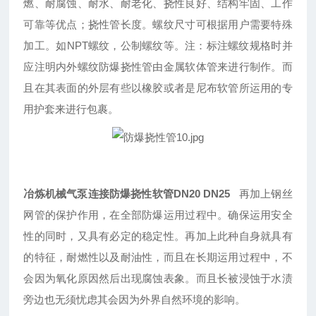
燃、耐腐蚀、耐水、耐老化、挠性良好、结构牢固、工作
可靠等优点；挠性管长度。螺纹尺寸可根据用户需要特殊
加工。如
NPT
螺纹，公制螺纹等。注：标注螺纹规格时并
应注明内外螺纹防爆挠性管由金属软体管来进行制作。而
且在其表面的外层有些以橡胶或者是尼布软管所运用的专
用护套来进行包裹。
冶炼机械气泵连接防爆挠性软管DN20 DN25
再加上钢丝
网管的保护作用，在全部防爆运用过程中。确保运用安全
性的同时，又具有必定的稳定性。再加上此种自身就具有
的特征，耐燃性以及耐油性，而且在长期运用过程中，不
会因为氧化原因然后出现腐蚀表象。而且长被浸蚀于水渍
旁边也无须忧虑其会因为外界自然环境的影响。