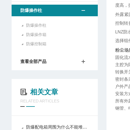
度高，
防爆操作柱
外露紧
控制转
防爆操作柱
LNZ
防
防爆操作箱
选择组
防爆控制箱
粉尘场所
固化流
查看全部产品
主腔为
转换开
密封条
户外产
相关文章
安装方
所有外
RELATED ARTICLES
钢管、
防爆配电箱周围为什么不能堆放杂物？