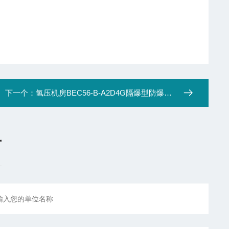
下一个：
氢压机房BEC56-B-A2D4G隔爆型防爆操作柱
言