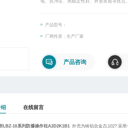
电、抗冲击、热稳定性好、外形美观等优点
装。结构设计具有稳定的防爆、防腐、防尘和
产品型号：
厂商性质：生产厂家
产品咨询
介绍
在线留言
LBZ-10系列防爆操作柱A2D2K1B1
外壳为铸铝合金ZL102? 