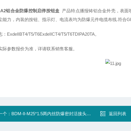
53-A2铝合金防爆控制启停按钮盒
产品特点播报铸铝合金外壳，表面
能力，内装的按钮、指示灯、电流表均为防爆元件电缆布线.符合GB3836
ExdeIIBT4/T5/T6ExdeIICT4/T5/T6TDIPA20TA。
实际参数报价为准，详请联系销售客服。
一个：
BDM-II-M25*1.5两内丝防爆密封活接头304
返回列表