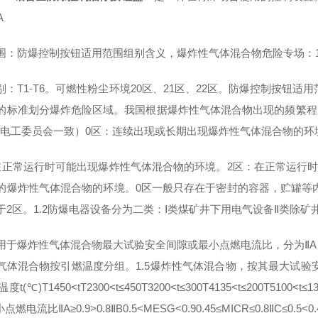
A
围：防爆控制按钮适用范围组别含义，爆炸性气体混合物危险专场：1区、2
别：T1-T6。可燃性粉尘环境20区、21区、22区。防爆控制按钮
的标准划分爆炸危险区域。我国根据爆炸性气体混合物出现的频繁程度
际电工委员会一致）0区：连续出现或长期出现爆炸性气体混合物的环
在正常运行时可能出现爆炸性气体混合物的环境。2区：在正常运行
的爆炸性气体混合物的环境。0区一般只存在于密封的容器，贮罐等
于2区。1.2防爆电器设备分为二类：Ⅰ类煤矿井下用电气设备Ⅱ类除矿
用于爆炸性气体混合物最大试验安全间隙或最小点燃电流比，分为ⅡA，Ⅱ
气体混合物按引燃温度分组。1.5爆炸性气体混合物，按其最大试验安
t(℃)T1450<tT2300<t≤450T3200<t≤300T4135<t≤200T5
燃电流比ⅡA≥0.9>0.8ⅡB0.5<MESG<0.90.45≤MICR≤0.8ⅡC≤