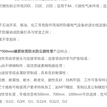
可燃性粉尘环境
20区、21区、22区；适用于ⅡA，C级性气体环境
于石油开采、炼油、化工等危险环境场所防爆电气设备的进出线连接
于防爆箱或防爆灯具与管道之间；
缆不受损坏；
32*500mm橡胶材质防水防尘挠性管
产品特点：
爆挠性管由管接头与连接管组成；连接管由内管与护套组成；
接头由不锈钢制作，或优质碳素钢电镀处理；
管由波纹管或金属软管制成，具有良好耐腐性；
有阻燃、耐腐蚀、耐水、耐老化、挠性良好、结构牢固、工作可靠等特
纹尺寸规格可根据用户要求特殊加工，如NPT螺纹、英制以及公制螺纹
爆挠性管长度，常规供货有500mm、700mm、1000mm可供选择，
格：
G1/2、G3/4、G1、G11/4、G11/2、G2