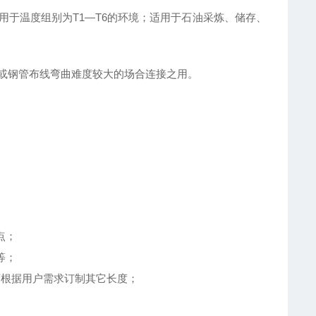
；适用于温度组别为T1―T6的环境；适用于石油采炼、储存、
或钢管布线弯曲难度较大的场合连接之用。
点；
等；
也可根据用户需求订制其它长度；