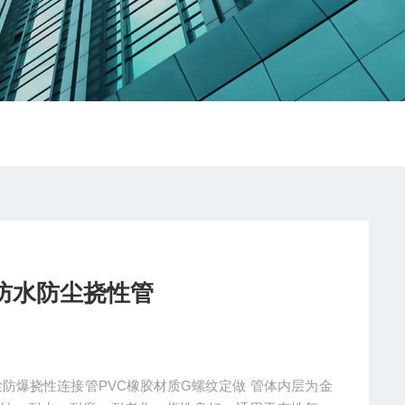
材质防水防尘挠性管
爆挠性连接管PVC橡胶材质G螺纹定做 管体内层为金