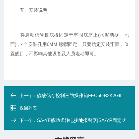
五、安装说明
将启动信号板底板固定于牢固底座上(水泥墙壁、地
面)，4个安装孔用6MM 螺帽固定，只要确定安装牢固，位
置醒目，不影响其他设备及人员走动即可。
硫酸储存控制三防操作箱FEC56-B2K2GIIB级
上一个：
返回列表
SA-YF移动式静电接地报警器|SA-YP固定式
下一个：