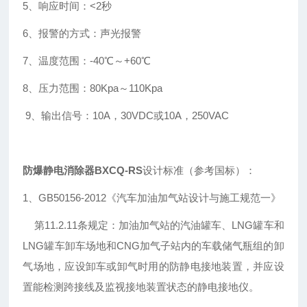
5、响应时间：<2秒
6、报警的方式：声光报警
7、温度范围：-40℃～+60℃
8、压力范围：80Kpa～110Kpa
9、输出信号：10A，30VDC或10A，250VAC
防爆静电消除器BXCQ-RS
设计标准（参考国标）：
1、GB50156-2012《汽车加油加气站设计与施工规范一》
第11.2.11条规定：加油加气站的汽油罐车、LNG罐车和
LNG罐车卸车场地和CNG加气子站内的车载储气瓶组的卸
气场地，应设卸车或卸气时用的防静电接地装置，并应设
置能检测跨接线及监视接地装置状态的静电接地仪。