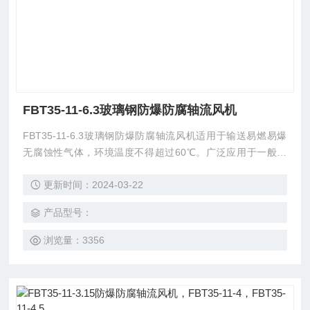
FBT35-11-6.3玻璃钢防爆防腐轴流风机
FBT35-11-6.3玻璃钢防爆防腐轴流风机适用于输送易燃易爆
无腐蚀性气体，环境温度不得超过60℃。广泛应用于一般工
厂、仓库、办公室、住宅内通风换气或强暖气散热，也可在较
更新时间：2024-03-22
长的排气管道内间隔串联安装以提高管道中的压力，卸下电机
可做自由风扇。防腐轴流式风机（FT35-11型）采用防腐材料
产品型号：
外涂环氧漆加工而成，电机采用特种防腐电机用于输送有腐蚀
性气体。防爆轴流式风机
浏览量：3356