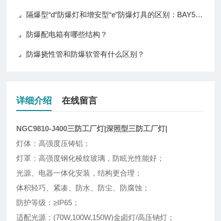
隔爆型“d“防爆灯和增安型“e”防爆灯具的区别：BAY51-2*36W和BAY51-Q-1*36W
防爆配电箱有哪些结构？
防爆挠性管和防爆软管有什么区别？
详细介绍
在线留言
NGC9810-J400三防工厂灯|深照型三防工厂灯|
灯体：高强度压铸铝；
灯罩：高强度钢化棱纹玻璃，防眩光性能好；
光源、电器一体化安装，结构更合理；
体积轻巧、紧凑、防水、防尘、防腐蚀；
防护等级：≥IP65；
适配光源：(70W,100W,150W)金卤灯/高压钠灯；