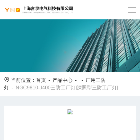
当前位置：
首页
-
产品中心
- -
厂用三防
灯
-
NGC9810-J400三防工厂灯|深照型三防工厂灯|