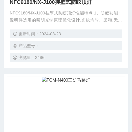
NFC9180/NX-J100挂壁式防眩顶灯
NFC9180/NX-J100挂壁式防眩顶灯性能特点 1、防眩功能：
透明件选用的照明光学原理优化设计,光线均匀、柔和,无眩
光、无重影,有效避免施工作业人员产生不适和疲劳感。 2、光
更新时间：2024-03-23
效节能：光源光效达60lm/W以上;比白炽灯节能70%以上。优
化电路设计，使灯具电气效率高达92%以上，比行业水平高1
产品型号：
5%。 3、防震功能：多道防震结构和一体化设计,确保其在高
频、多频振动环境中长期安全工作。
浏览量：2486