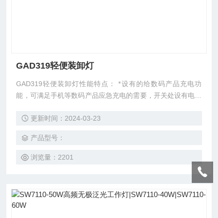
GAD319轻便装卸灯
GAD319轻便装卸灯性能特点： *设有的给数码产品充电功
能，可满足手机等数码产品应急充电的需要，开关处设有电量
实时显示装置，可随时了解电池电量也可通过开关操作查询电
更新时间：2024-03-23
池实时电量余量，方便实用。 *轻巧美观结构、操作简单方
便，可采用手提、台面放置、磁力吸附、吊挂照明等多种方
产品型号：
式；灯头可任意在120度内调节照射角度。轻触式开关，操作
更方便耐用。
浏览量：2201