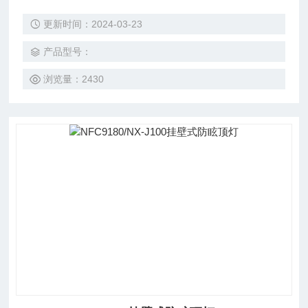
采用反射系统，灯具效率高，耗电量比同类灯具节省20%左
更新时间：2024-03-23
右，节能*。 采用漫反射和的配光设计，优化的电气匹配性
能，灯具无眩光、无频闪、光线柔和均匀，有效的减缓了工作
产品型号：
人员的视觉疲劳。
浏览量：2430