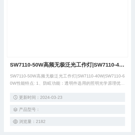
SW7110-50W高频无极泛光工作灯|SW7110-40W|SW7110-60W
SW7110-50W高频无极泛光工作灯|SW7110-40W|SW7110-6
0W性能特点: 1、防眩功能：透明件选用的照明光学原理优化
设计,光线均匀、柔和,无眩光、无重影,有效避免施工作业人员
更新时间：2024-03-23
产生不适和疲劳感。 2、光效节能：光源光效达60lm/W以上;
比白炽灯节能70%以上。优化电路设计，使灯具电气效率高达
产品型号：
92%以上，比行业水平高15%。
浏览量：2182