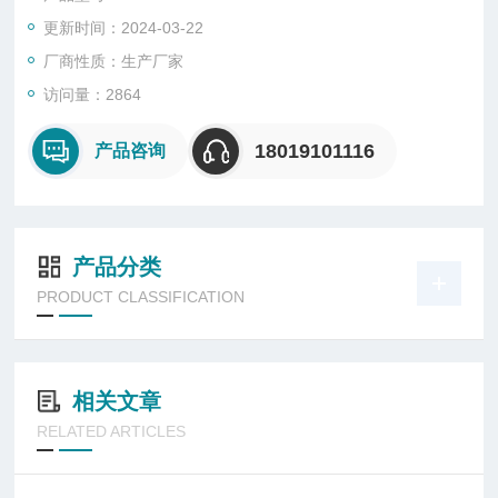
2. 具有噪音低、能耗低、防爆性能可靠等特点；
更新时间：2024-03-22
3. 有壁式、管道式、岗位式、固定式四种安装方式供用户选装；
厂商性质：生产厂家
访问量：2864
4. 电缆布线。
18019101116
产品咨询
产品分类
PRODUCT CLASSIFICATION
相关文章
RELATED ARTICLES