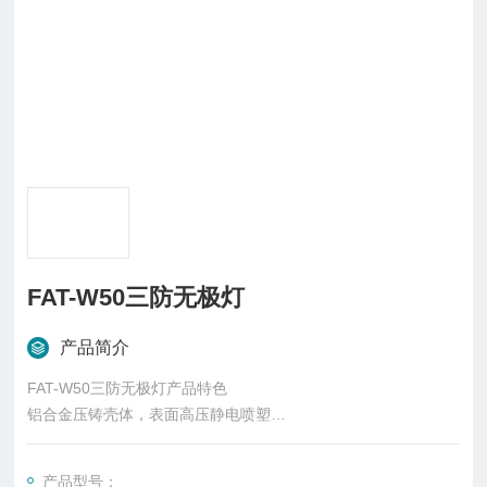
FAT-W50三防无极灯
产品简介
FAT-W50三防无极灯产品特色
铝合金压铸壳体，表面高压静电喷塑
内装无极灯（电磁感应灯），超长使用寿命，平均寿命6万-8万
小时
产品型号：