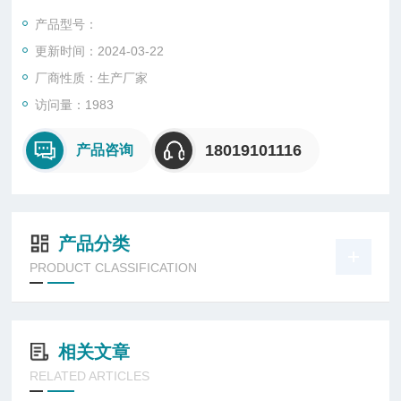
2、高效节能：选用的气体放电灯,光效高、寿命长,使用寿命可高
产品型号：
达10000小时;功率因数大于0.9，发光效率高，透光性好
更新时间：2024-03-22
3、防震功能：多道防震结构和一体式设计,确保灯具在高频、多
频振动环境中长期安全工作。
厂商性质：生产厂家
4、适用环境：采用高强度
访问量：1983
18019101116
产品咨询
产品分类
PRODUCT CLASSIFICATION
相关文章
RELATED ARTICLES