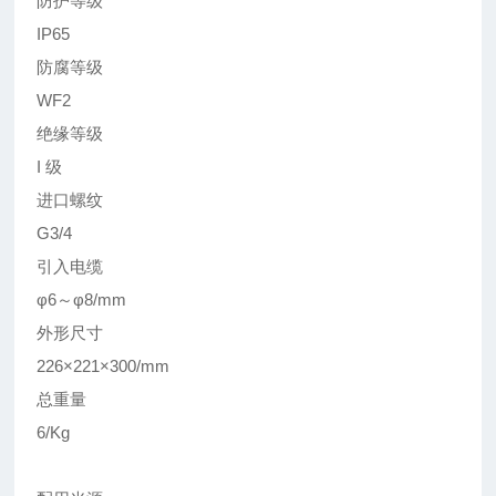
防护等级
IP65
防腐等级
WF2
绝缘等级
I 级
进口螺纹
G3/4
引入电缆
φ6～φ8/mm
外形尺寸
226×221×300/mm
总重量
6/Kg