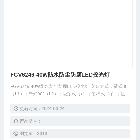
FGV6246-40W防水防尘防腐LED投光灯
FGV6246-40W防水防尘防腐LED投光灯 安装方式：壁式30°
（b1）；壁式90°（b2）；吸顶式（x）；吊杆式（g）；法兰
式（f）；护栏式（h）；支架式（z）；的环照型配光设计，
更新时间：2024-03-24
可满足客户现场360度照明需要；灯具透明件采用防眩光设计
产品型号：
浏览量：2318