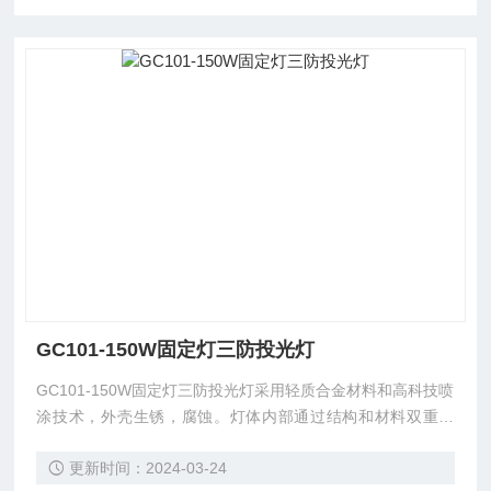
GC101-150W固定灯三防投光灯
GC101-150W固定灯三防投光灯采用轻质合金材料和高科技喷
涂技术，外壳生锈，腐蚀。灯体内部通过结构和材料双重减
震，整个灯具抗震性能好。采用滚边等新工艺，确保外壳整体
更新时间：2024-03-24
性好，密封可靠，防水防尘。具有良好的电磁兼容性，不会对