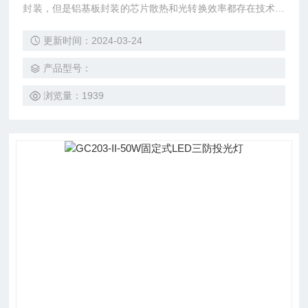
封装，但是铝基板封装的芯片散热和光转换效率都存在技术核
心瓶颈，不能有效地控制结温和稳定地维持高功率的光输出，
更新时间：2024-03-24
并且应用会因为芯片光效越高。所需的铝基板面积就越大，会
加大成本和应用体积。
产品型号：
浏览量：1939