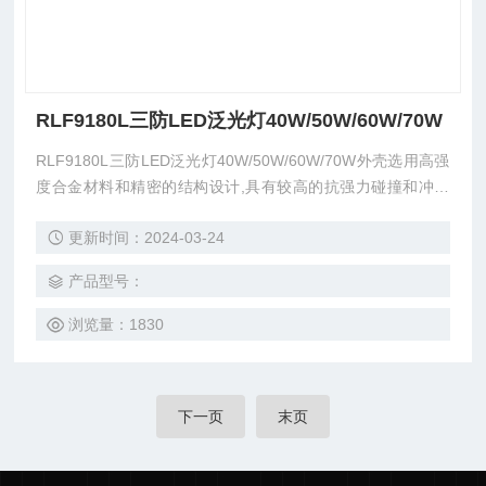
RLF9180L三防LED泛光灯40W/50W/60W/70W
RLF9180L三防LED泛光灯40W/50W/60W/70W外壳选用高强
度合金材料和精密的结构设计,具有较高的抗强力碰撞和冲击
能力.优化的结构设计和表面处理,防水性能好,可防浸水和猛烈
更新时间：2024-03-24
海浪侵袭,并具有优良的耐腐蚀性能。
产品型号：
浏览量：1830
下一页
末页