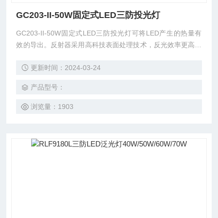
GC203-II-50W固定式LED三防投光灯
GC203-II-50W固定式LED三防投光灯可将LED产生的热量有
效的导出。反射器采用高科技表面处理技术，反光效率更高；
精心设计的蜂窝状二次配光，有效提高光利用率。驱动电源宽
更新时间：2024-03-24
电压输入，恒流输出，具有短路、过压保护功能；可瞬间启
动，电磁兼容性强，不会对电网造成任何干扰。 精心设计的
产品型号：
散热结构，有效的确保各元器件稳定工作，提高灯具的稳定
性。
浏览量：1903